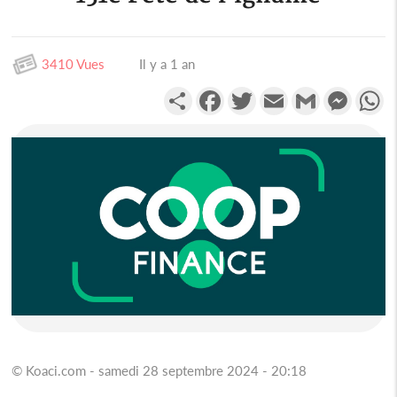
3410 Vues
Il y a 1 an
Partager
Facebook
Twitter
Email
Gmail
Messen
W
© Koaci.com - samedi 28 septembre 2024 - 20:18