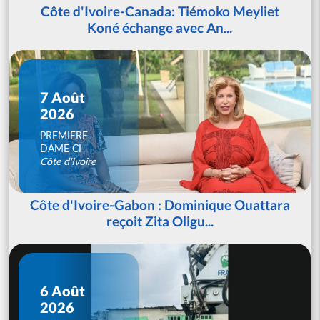
Côte d'Ivoire-Canada: Tiémoko Meyliet
Koné échange avec An...
7 Août
2026
PREMIERE
DAME CI
Côte d'Ivoire
Côte d'Ivoire-Gabon : Dominique Ouattara
reçoit Zita Oligu...
6 Août
2026