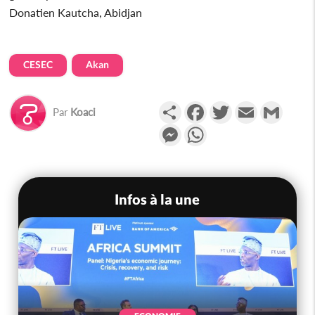
Donatien Kautcha, Abidjan
CESEC
Akan
Partager
Facebook
Twitter
Email
Gmail
Par
Koaci
Messenger
WhatsApp
Infos à la une