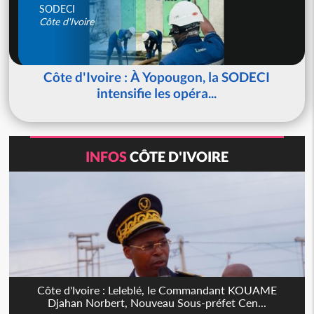
SODECI
Côte d'Ivoire
Côte d'Ivoire : À Yopougon, la SODECI
intensifie les opéra...
INFOS
CÔTE D'IVOIRE
Côte d'Ivoire : Leleblé, le Commandant KOUAME
Djahan Norbert, Nouveau Sous-préfet Cen...