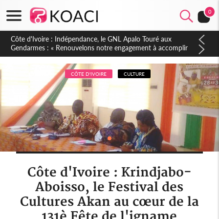
0
Sierra Leone : Un projet de réforme constitutionnelle en
gestation, points clés des amendements, un exclu d'avance
CÔTE D'IVOIRE
CULTURE
Côte d'Ivoire : Krindjabo-
Aboisso, le Festival des
Cultures Akan au cœur de la
131è Fête de l'igname