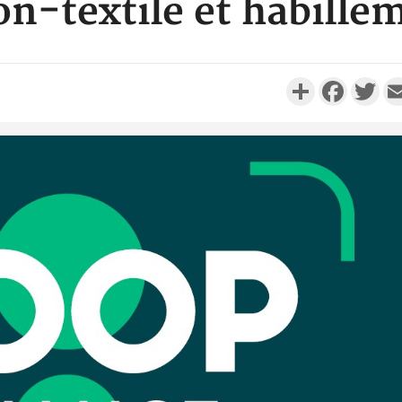
on-textile et habille
Partager
Faceboo
Twi
Côte d'I
personnes 
Côte d'Ivo
son coll
million