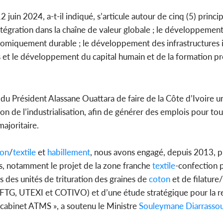
uin 2024, a-t-il indiqué, s’articule autour de cinq (5) princip
’intégration dans la chaîne de valeur globale ; le développemen
nomiquement durable ; le développement des infrastructures ind
 et le développement du capital humain et de la formation pr
n du Président Alassane Ouattara de faire de la Côte d’Ivoire 
ion de l’industrialisation, afin de générer des emplois pour to
ajoritaire.
ton
/
textile
et
habillement
, nous avons engagé, depuis 2013, pl
es, notamment le projet de la zone franche
textile
-confection 
s des unités de trituration des graines de
coton
et de filature/
 (FTG, UTEXI et COTIVO) et d’une étude stratégique pour la re
 cabinet ATMS », a soutenu le Ministre
Souleymane Diarrasso