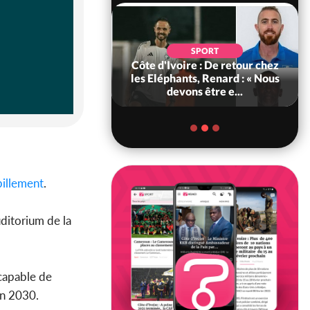
POLITIQUE
d'Ivoire : 66e
SPORT
versaire de
Côte d'Ivoire : De retour chez
ance, les Forces de
les Eléphants, Renard : « Nous
fense e...
devons être e...
billement
.
uditorium de la
 capable de
on 2030.