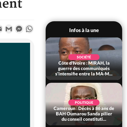
ment
k
tter
Email
Gmail
Messenger
WhatsApp
Infos à la une
SOCIÉTÉ
SOCIÉTÉ
voire : Man, deux
Côte d'Ivoire : MIRAH, la
périssent dans un
guerre des communiqués
incendie
s'intensifie entre la MA-M...
SOCIÉTÉ
POLITIQUE
ire : Daloa, il tue
Cameroun : Décès à 86 ans de
ègue et cache 38
BAH Oumarou Sanda pilier
s dans une fo...
du conseil constituti...