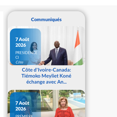
Communiqués
7 Août
2026
PRESIDENCE
CI
Côte
d'Ivoire
Côte d'Ivoire-Canada:
Tiémoko Meyliet Koné
échange avec An...
7 Août
2026
PREMIERE