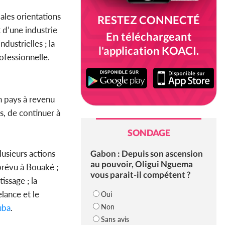
ales orientations
RESTEZ CONNECTÉ
t d’une industrie
En téléchargeant
ustrielles ; la
l'application KOACI.
ofessionnelle.
un pays à revenu
us, de continuer à
SONDAGE
Gabon : Depuis son ascension
usieurs actions
au pouvoir, Oligui Nguema
prévu à Bouaké ;
vous parait-il compétent ?
tissage ; la
lance et le
Oui
Non
uba
.
Sans avis