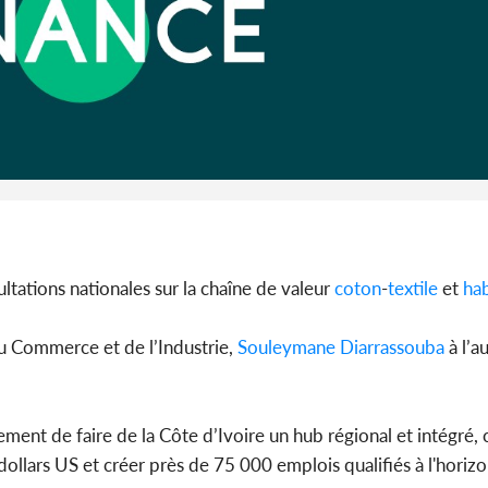
Côte 
anni
l'Indépend
Dé
ltations nationales sur la chaîne de valeur
coton
-
textile
et
ha
u Commerce et de l’Industrie,
Souleymane Diarrassouba
à l’a
ement de faire de la Côte d’Ivoire un hub régional et intégré,
e dollars US et créer près de 75 000 emplois qualifiés à l'horiz