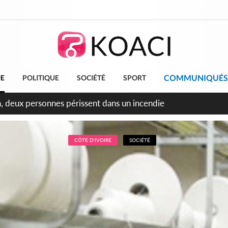
COMMUNIQUÉS
UE
POLITIQUE
SOCIÉTÉ
SPORT
ileu, la célébration de la fête nationale transformée en vaste 
ngereux
CÔTE D'IVOIRE
SOCIÉTÉ