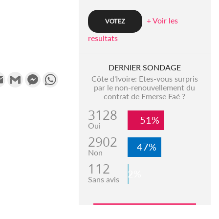
+ Voir les
resultats
DERNIER SONDAGE
k
tter
Email
Gmail
Messenger
WhatsApp
Côte d'Ivoire: Etes-vous surpris
par le non-renouvellement du
contrat de Emerse Faé ?
3128
51%
Oui
2902
47%
Non
112
2%
Sans avis