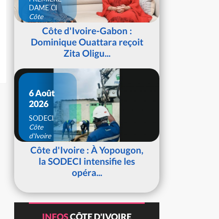
DAME CI
Côte
d'Ivoire
Côte d'Ivoire-Gabon :
Dominique Ouattara reçoit
Zita Oligu...
6 Août
2026
SODECI
Côte
d'Ivoire
Côte d'Ivoire : À Yopougon,
la SODECI intensifie les
opéra...
INFOS
CÔTE D'IVOIRE