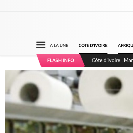
A LA UNE
COTE D'IVOIRE
AFRIQ
Côte d'Ivoire : Sé
FLASH INFO
dépigmentants da