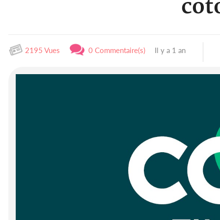
cot
2195 Vues
0 Commentaire(s)
Il y a 1 an