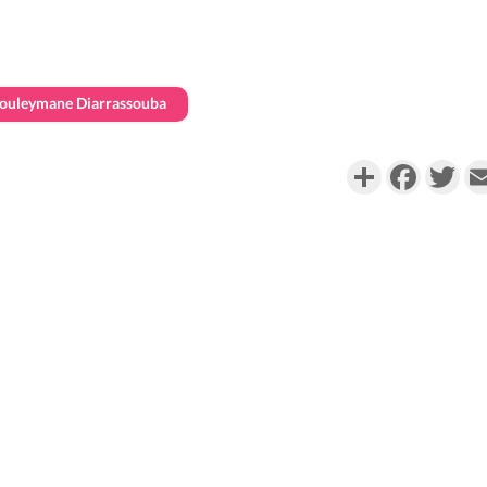
ouleymane Diarrassouba
Partager
Faceboo
Twi