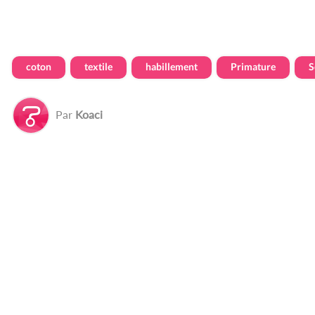
coton
textile
habillement
Primature
S
Par
Koaci