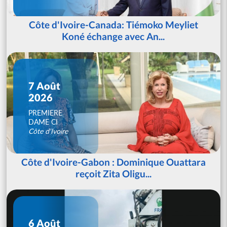
Côte d'Ivoire-Canada: Tiémoko Meyliet
Koné échange avec An...
7 Août
2026
PREMIERE
DAME CI
Côte d'Ivoire
Côte d'Ivoire-Gabon : Dominique Ouattara
reçoit Zita Oligu...
6 Août