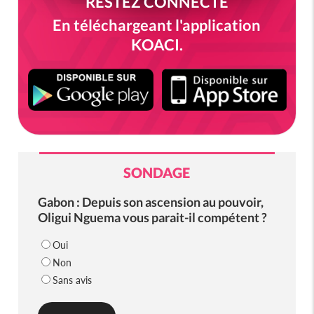
RESTEZ CONNECTÉ
En téléchargeant l'application
KOACI.
SONDAGE
Gabon : Depuis son ascension au pouvoir,
Oligui Nguema vous parait-il compétent ?
Oui
Non
Sans avis