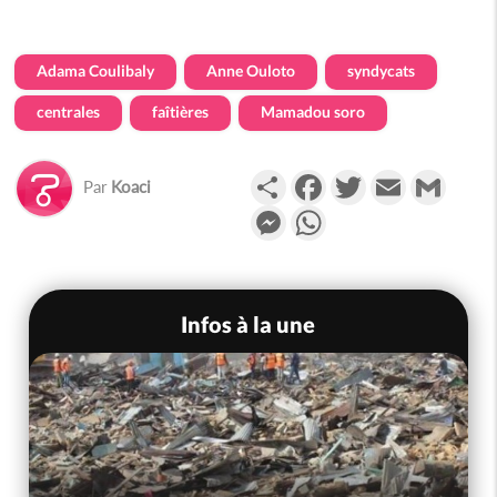
Adama Coulibaly
Anne Ouloto
syndycats
centrales
faîtières
Mamadou soro
Partager
Facebook
Twitter
Email
Gmail
Par
Koaci
Messenger
WhatsApp
Infos à la une