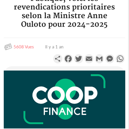
revendications prioritaires
selon la Ministre Anne
Ouloto pour 2024-2025
5608 Vues
Il y a 1 an
Partager
Facebook
Twitter
Email
Gmail
Messen
W