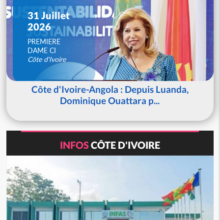
31 Juillet
2026
PREMIERE
DAME CI
Côte d'Ivoire
Côte d'Ivoire-Angola : Depuis Luanda,
Dominique Ouattara p...
INFOS
CÔTE D'IVOIRE