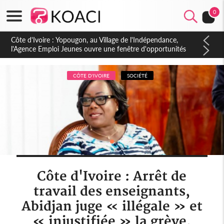
0
Côte d'Ivoire : CHU de Treichville, après la fronde, les agents
contractuels obtiennent un accord avec la direction sur les
arriérés du SMIG 2023
CÔTE D'IVOIRE
SOCIÉTÉ
Côte d'Ivoire : Arrêt de
travail des enseignants,
Abidjan juge « illégale » et
« injustifiée » la grève,