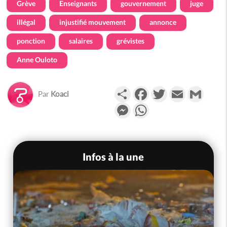
Grève
Enseignants
gouvernement
juge
illégal
injustifié mouvement
annonce
ponction
salaires
grévistes
Anne Ouloto
Partager
Facebook
Twitter
Email
Gmail
Par
Koaci
Messenger
WhatsApp
Infos à la une