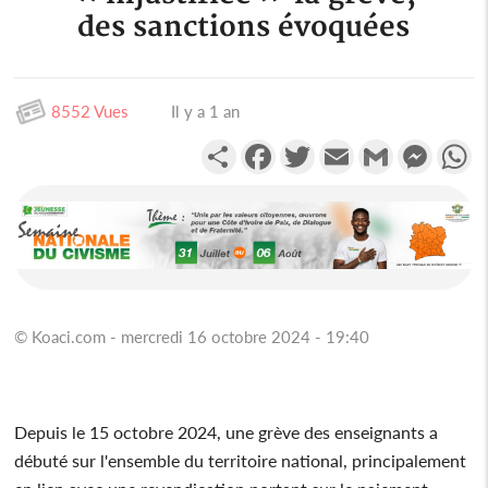
des sanctions évoquées
8552 Vues
Il y a 1 an
Partager
Facebook
Twitter
Email
Gmail
Messen
W
© Koaci.com - mercredi 16 octobre 2024 - 19:40
Depuis le 15 octobre 2024, une grève des enseignants a
débuté sur l'ensemble du territoire national, principalement