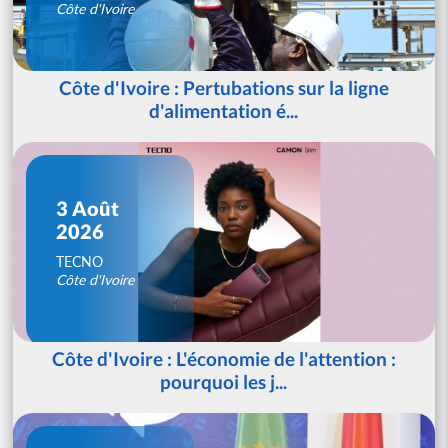
Côte d'Ivoire
Côte d'Ivoire : Pertubations sur la ligne
d'alimentation é...
3 Août
2026
TECNO
Côte d'Ivoire
Côte d'Ivoire : L'économie de l'attention :
pourquoi les j...