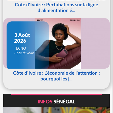
Côte d'Ivoire : Pertubations sur la ligne
d'alimentation é...
3 Août
2026
TECNO
Côte d'Ivoire
Côte d'Ivoire : L'économie de l'attention :
pourquoi les j...
INFOS
SÉNÉGAL