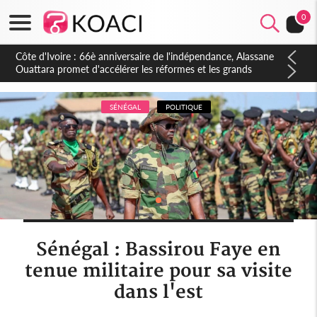
0
Côte d'Ivoire : À Abidjan, Amadou Oury Bah admire le modèle
ivoirien et veut s'en inspirer pour accélérer le développement
de la Guinée
SÉNÉGAL
POLITIQUE
Sénégal : Bassirou Faye en
tenue militaire pour sa visite
dans l'est