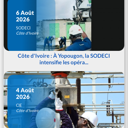
6 Août
2026
SODECI
Côte d'Ivoire
Côte d'Ivoire : À Yopougon, la SODECI
intensifie les opéra...
4 Août
2026
CIE
Côte d'Ivoire