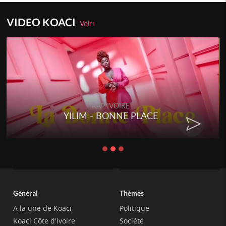
VIDEO KOACI
Voir+
RAP IVOIRE
YILIM - BONNE PLACE
Général
Thèmes
A la une de Koaci
Politique
Koaci Côte d'Ivoire
Société