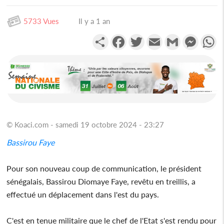
5733 Vues
Il y a 1 an
Partager
Facebook
Twitter
Email
Gmail
Messen
W
© Koaci.com - samedi 19 octobre 2024 - 23:27
Bassirou Faye
Pour son nouveau coup de communication, le président
sénégalais, Bassirou Diomaye Faye, revêtu en treillis, a
effectué un déplacement dans l'est du pays.
C'est en tenue militaire que le chef de l'Etat s'est rendu pour