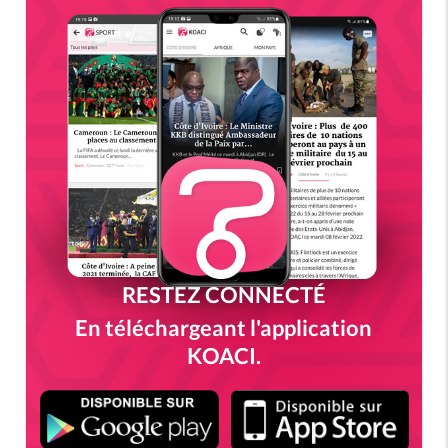
RESTEZ CONNECTÉ
En téléchargeant l'application
KOACI.