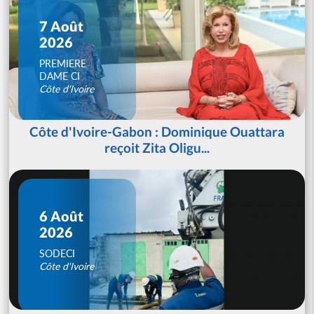
7 Août
2026
PREMIERE
DAME CI
Côte d'Ivoire
Côte d'Ivoire-Gabon : Dominique Ouattara
reçoit Zita Oligu...
6 Août
2026
SODECI
Côte d'Ivoire