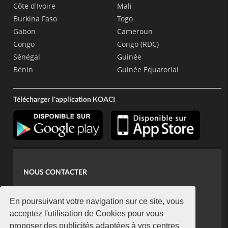
Côte d'Ivoire
Mali
Burkina Faso
Togo
Gabon
Cameroun
Congo
Congo (RDC)
Sénégal
Guinée
Bénin
Guinée Equatorial
Télécharger l'application KOACI
NOUS CONTACTER
contact@koaci.com
koaci@yahoo.fr
En poursuivant votre navigation sur ce site, vous
+225 07 08 85 52 93
acceptez l'utilisation de Cookies pour vous
proposer des publicités adaptées à vos centres