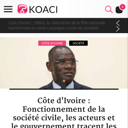
0
Côte d'Ivoire : Séileu, la célébration de la fête nationale
transformée en vaste campagne contre les produits
dépigmentants dangereux
CÔTE D'IVOIRE
SOCIÉTÉ
Côte d'Ivoire :
Fonctionnement de la
société civile, les acteurs et
le gouvernement tracent les