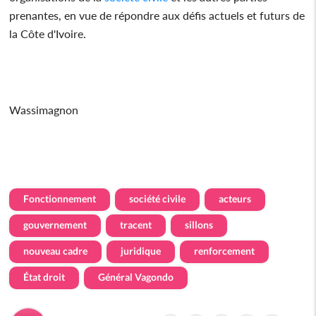
prenantes, en vue de répondre aux défis actuels et futurs de
la Côte d'Ivoire.
Wassimagnon
Fonctionnement
société civile
acteurs
gouvernement
tracent
sillons
nouveau cadre
juridique
renforcement
État droit
Général Vagondo