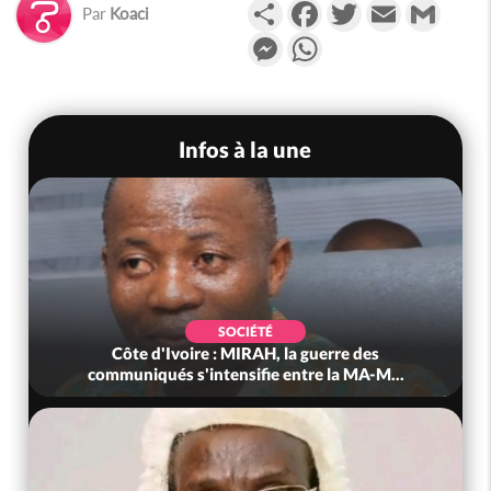
Partager
Facebook
Twitter
Email
Gmail
Par
Koaci
Messenger
WhatsApp
Infos à la une
SOCIÉTÉ
Côte d'Ivoire : MIRAH, la guerre des
communiqués s'intensifie entre la MA-M...