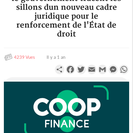
sillons dun nouveau cadre
juridique pour le
renforcement de l'État de
droit
4239 Vues
Il y a 1 an
Partager
Facebook
Twitter
Email
Gmail
Messen
W