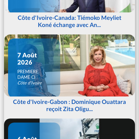
Côte d'Ivoire-Canada: Tiémoko Meyliet
Koné échange avec An...
7 Août
2026
PREMIERE
DAME CI
Côte d'Ivoire
Côte d'Ivoire-Gabon : Dominique Ouattara
reçoit Zita Oligu...
6 Août