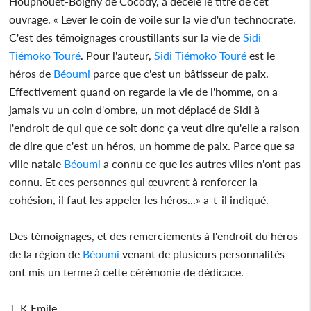
Houphouët-Boigny de Cocody, a décelé le titre de cet
ouvrage. « Lever le coin de voile sur la vie d'un technocrate.
C'est des témoignages croustillants sur la vie de
Sidi
Tiémoko Touré
. Pour l'auteur,
Sidi Tiémoko Touré
est le
héros de
Béoumi
parce que c'est un bâtisseur de paix.
Effectivement quand on regarde la vie de l'homme, on a
jamais vu un coin d'ombre, un mot déplacé de Sidi à
l'endroit de qui que ce soit donc ça veut dire qu'elle a raison
de dire que c'est un héros, un homme de paix. Parce que sa
ville natale
Béoumi
a connu ce que les autres villes n'ont pas
connu. Et ces personnes qui œuvrent à renforcer la
cohésion, il faut les appeler les héros...» a-t-il indiqué.
Des témoignages, et des remerciements à l'endroit du héros
de la région de
Béoumi
venant de plusieurs personnalités
ont mis un terme à cette cérémonie de dédicace.
T..K.Emile