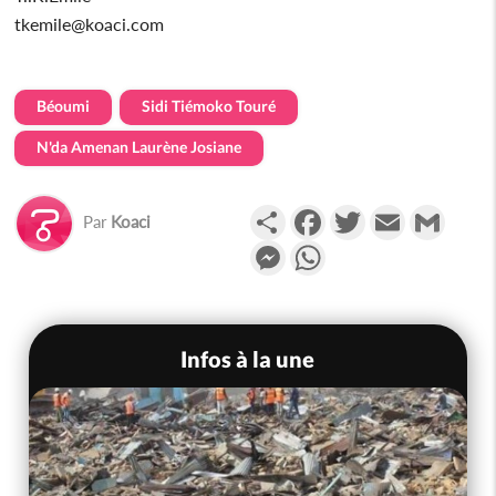
tkemile@koaci.com
Béoumi
Sidi Tiémoko Touré
N'da Amenan Laurène Josiane
Partager
Facebook
Twitter
Email
Gmail
Par
Koaci
Messenger
WhatsApp
Infos à la une