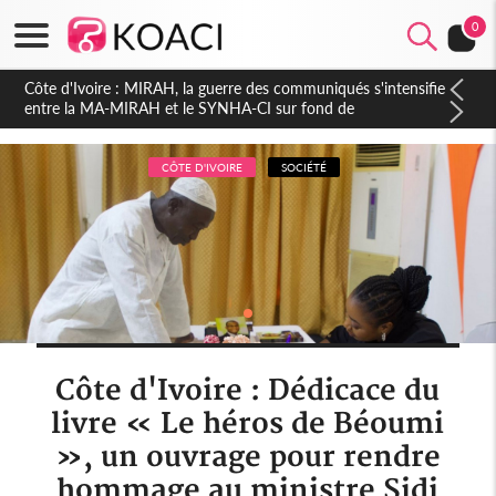
0
Côte d'Ivoire : Indépendance 2026, Thiam plaide pour un
environnement démocratique plus apaisé
CÔTE D'IVOIRE
SOCIÉTÉ
Côte d'Ivoire : Dédicace du
livre « Le héros de Béoumi
», un ouvrage pour rendre
hommage au ministre Sidi