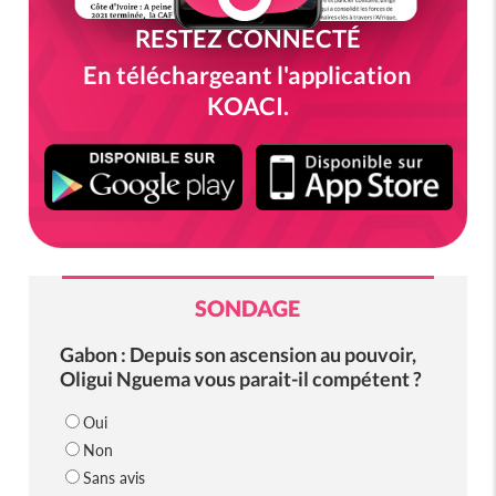
RESTEZ CONNECTÉ
En téléchargeant l'application
KOACI.
SONDAGE
Gabon : Depuis son ascension au pouvoir,
Oligui Nguema vous parait-il compétent ?
Oui
Non
Sans avis