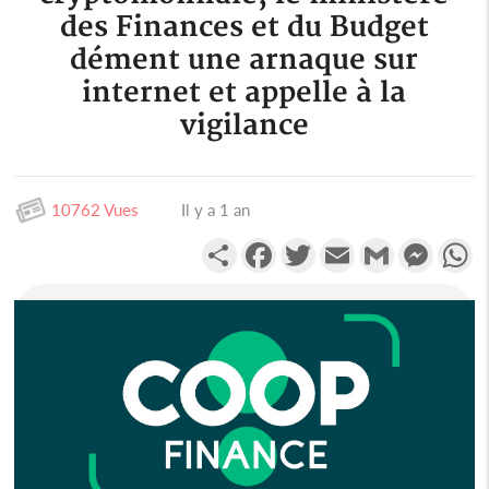
des Finances et du Budget
dément une arnaque sur
internet et appelle à la
vigilance
10762 Vues
Il y a 1 an
Partager
Facebook
Twitter
Email
Gmail
Messen
W