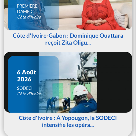
PREMIERE
DAME CI
Côte d'Ivoire
Côte d'Ivoire-Gabon : Dominique Ouattara
reçoit Zita Oligu...
6 Août
2026
SODECI
Côte d'Ivoire
Côte d'Ivoire : À Yopougon, la SODECI
intensifie les opéra...