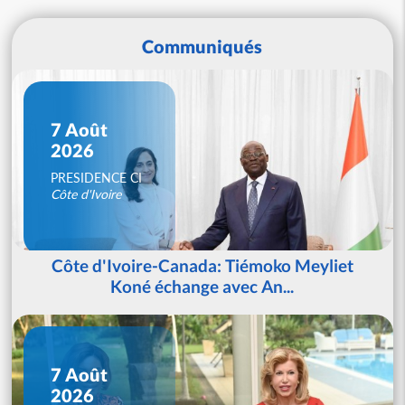
Communiqués
7 Août
2026
PRESIDENCE CI
Côte d'Ivoire
Côte d'Ivoire-Canada: Tiémoko Meyliet
Koné échange avec An...
7 Août
2026