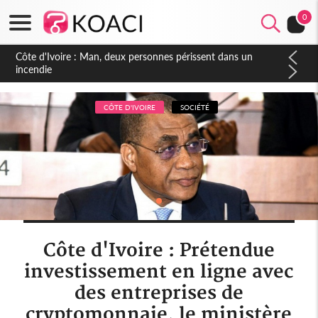
0
Côte d'Ivoire : Séileu, la célébration de la fête nationale
transformée en vaste campagne contre les produits
dépigmentants dangereux
CÔTE D'IVOIRE
SOCIÉTÉ
Côte d'Ivoire : Prétendue
investissement en ligne avec
des entreprises de
cryptomonnaie, le ministère