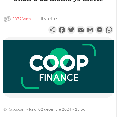
5372 Vues
Il y a 1 an
Partager
Facebook
Twitter
Email
Gmail
Messen
W
© Koaci.com - lundi 02 décembre 2024 - 15:56