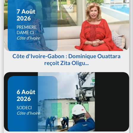
7 Août
2026
PREMIERE
DAME CI
Côte d'Ivoire
Côte d'Ivoire-Gabon : Dominique Ouattara
reçoit Zita Oligu...
6 Août
2026
SODECI
Côte d'Ivoire