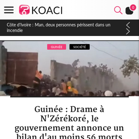
0
Côte d'Ivoire : Séileu, la célébration de la fête nationale
transformée en vaste campagne contre les produits
dépigmentants dangereux
GUINÉE
SOCIÉTÉ
Guinée : Drame à
N'Zérékoré, le
gouvernement annonce un
bilan d'au moins 56 morts