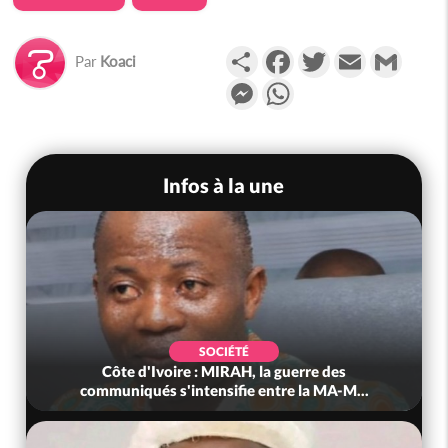
Partager
Facebook
Twitter
Email
Gmail
Par
Koaci
Messenger
WhatsApp
Infos à la une
SOCIÉTÉ
Côte d'Ivoire : MIRAH, la guerre des
communiqués s'intensifie entre la MA-M...