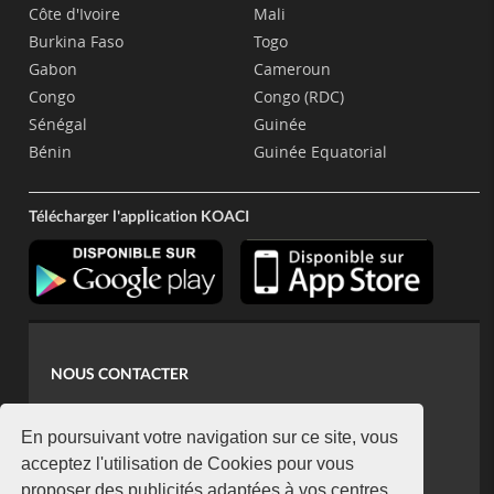
Côte d'Ivoire
Mali
Burkina Faso
Togo
Gabon
Cameroun
Congo
Congo (RDC)
Sénégal
Guinée
Bénin
Guinée Equatorial
Télécharger l'application KOACI
NOUS CONTACTER
contact@koaci.com
koaci@yahoo.fr
En poursuivant votre navigation sur ce site, vous
+225 07 08 85 52 93
acceptez l'utilisation de Cookies pour vous
proposer des publicités adaptées à vos centres