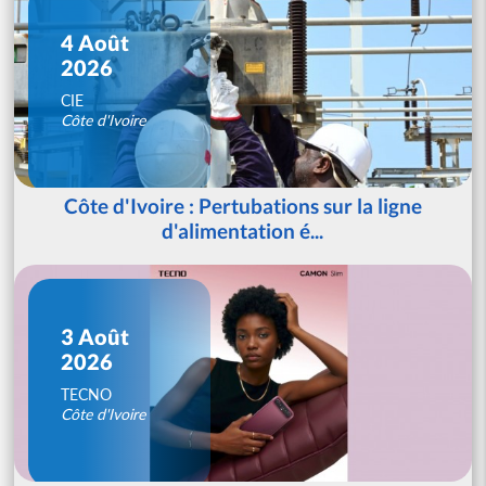
4 Août
2026
CIE
Côte d'Ivoire
Côte d'Ivoire : Pertubations sur la ligne
d'alimentation é...
3 Août
2026
TECNO
Côte d'Ivoire