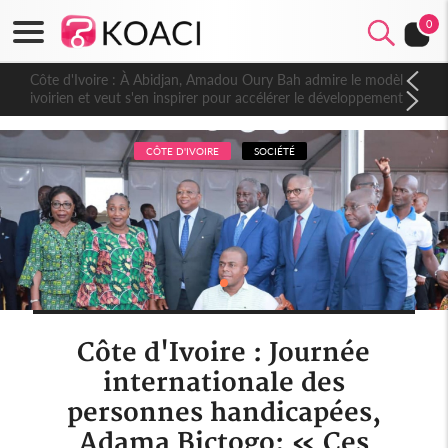
0
Côte d'Ivoire : À Abidjan, Amadou Oury Bah admire le modèle
ivoirien et veut s'en inspirer pour accélérer le développement
de la Guinée
CÔTE D'IVOIRE
SOCIÉTÉ
Côte d'Ivoire : Journée
internationale des
personnes handicapées,
Adama Bictogo: « Ces