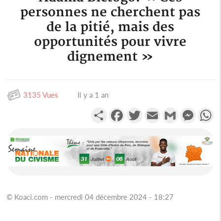
personnes ne cherchent pas
de la pitié, mais des
opportunités pour vivre
dignement »
3135 Vues
Il y a 1 an
Partager
Facebook
Twitter
Email
Gmail
Messen
W
© Koaci.com - mercredi 04 décembre 2024 - 18:27