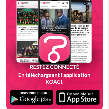
RESTEZ CONNECTÉ
En téléchargeant l'application
KOACI.