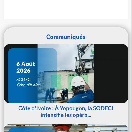
Communiqués
6 Août
2026
SODECI
Côte d'Ivoire
Côte d'Ivoire : À Yopougon, la SODECI
intensifie les opéra...