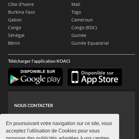
Côte d'Ivoire
Mali
Burkina Faso
Togo
Gabon
Cameroun
Congo
Congo (RDC)
Sénégal
Guinée
Bénin
Guinée Equatorial
Télécharger l'application KOACI
NOUS CONTACTER
contact@koaci.com
koaci@yahoo.fr
En poursuivant votre navigation sur ce site, vous
+225 07 08 85 52 93
acceptez l'utilisation de Cookies pour vous
proposer des publicités adaptées à vos centres