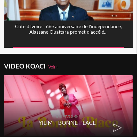
Côte d'Ivoire : 66è anniversaire de l'indépendance,
Alassane Ouattara promet d'accélé...
VIDEO KOACI
Voir+
RAP IVOIRE
IM - BONNE PLACE
RENARD B