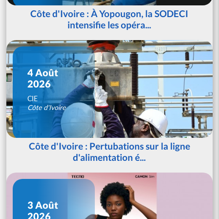
Côte d'Ivoire : À Yopougon, la SODECI
intensifie les opéra...
4 Août
2026
CIE
Côte d'Ivoire
Côte d'Ivoire : Pertubations sur la ligne
d'alimentation é...
3 Août
2026