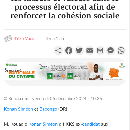
processus électoral afin de
renforcer la cohésion sociale
4975 Vues
Il y a 1 an
Partager
Facebook
Twitter
Email
Gmail
Messen
W
© Koaci.com - vendredi 06 décembre 2024 - 10:36
Konan Siméon
et
Bacongo
(DR)
M. Kouadio
Konan Siméon
dit KKS ex-
candidat
aux