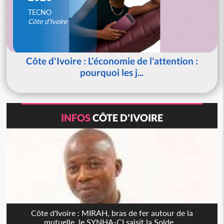
TECNO
Côte d'Ivoire
Côte d'Ivoire : L'économie de l'attention :
pourquoi les j...
INFOS
CÔTE D'IVOIRE
Côte d'Ivoire : MIRAH, bras de fer autour de la
mutuelle, le SYNHA-CI saisit la Solde...