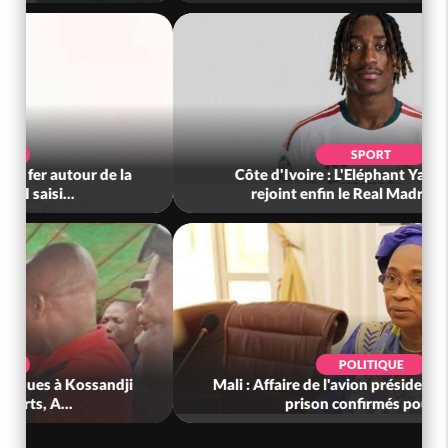
SOCIÉTÉ
Côte d'Ivoire : Fin du rachat des 100 000
tonnes de cacao, le SYNARFA-CI co...
POLITIQUE
Côte d'Ivoire : À Abidjan, Amadou Oury Bah
admire le modèle ivoirien et veu...