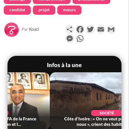
candidat
projet
mœurs
Partager
Facebook
Twitter
Email
Gmail
Par
Koaci
Messenger
WhatsApp
Infos à la une
POLITIQUE
Côte d'Ivoire : Décrispation ? Mamadou
Traoré ex conseiller de Soro a recou...