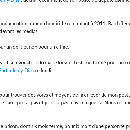
e condamnation pour un homicide remontant à 2011, Barthélém
Côte d'
 devant les médias.
sanitaire
modernise
ur un délit et non pour un crime.
évoit la révocation du maire lorsqu’il est condamné pour un cri
Barthélemy Dias
ce lundi.
is pour trouver des voies et moyens de m’enlever de mon poste
e ne l’accepterai pas et je n’irai pas plus loin que ça. Nous ne 
e prison, dont six mois ferme, pour la mort d'une personne p