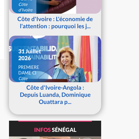
Côte
d'Ivoire
Côte d'Ivoire : L'économie de
l'attention : pourquoi les j...
31 Juillet
2026
PREMIERE
DAME CI
Côte
d'Ivoire
Côte d'Ivoire-Angola :
Depuis Luanda, Dominique
Ouattara p...
INFOS
SÉNÉGAL