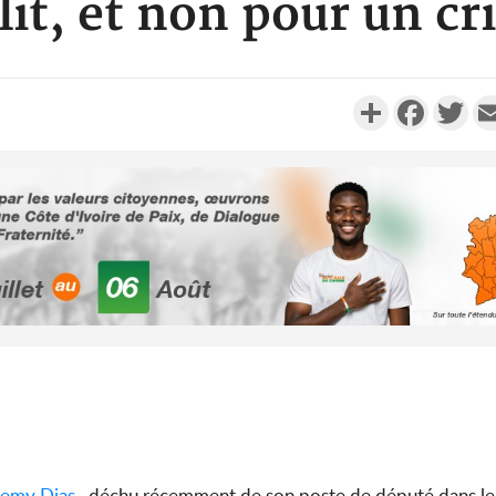
lit, et non pour un c
Partager
Faceboo
Twi
Côte d'Ivo
2026, 
battant de
Côte d'Ivo
socié
gouverneme
lemy Dias
, déchu récemment de son poste de député dans l