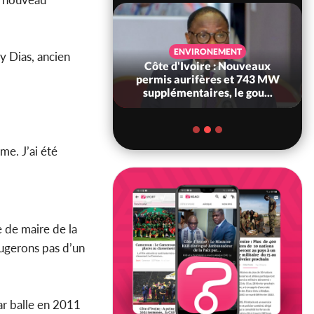
SANTÉ
ENVIRONEMENT
y Dias, ancien
Ivoire : Réforme
Côte d'Ivoire : Nouveaux
, le gouvernement
permis aurifères et 743 MW
 ses structures...
supplémentaires, le gou...
me. J’ai été
 de maire de la
bougerons pas d’un
ar balle en 2011