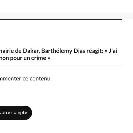
airie de Dakar, Barthélemy Dias réagit: « J'ai
 non pour un crime »
ommenter ce contenu.
votre compte