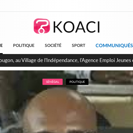
COMMUNIQUÉS
UE
POLITIQUE
SOCIÉTÉ
SPORT
 de Treichville, après la fronde, les agents contractuels obti
arriérés du SMIG 2023
SÉNÉGAL
POLITIQUE