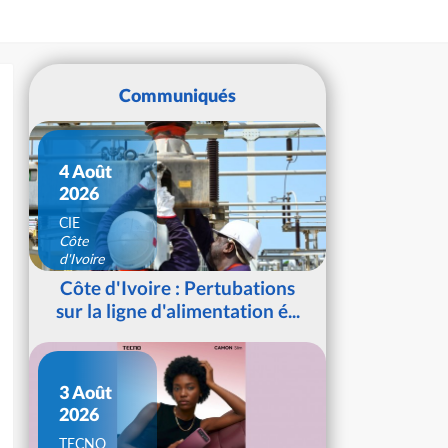
Communiqués
4 Août
2026
CIE
Côte
d'Ivoire
Côte d'Ivoire : Pertubations
sur la ligne d'alimentation é...
3 Août
2026
TECNO