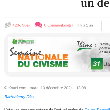
un dé
4236 Vues
0 Commentaire(s)
Il y a 1 an
© Koaci.com - mardi 10 décembre 2024 - 13:08
Barthélemy Dias
L'étau se resserre autour de l'actuel maire de
Dakar
,
Barthé