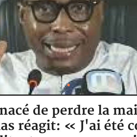
nacé de perdre la mai
as réagit: « J'ai été