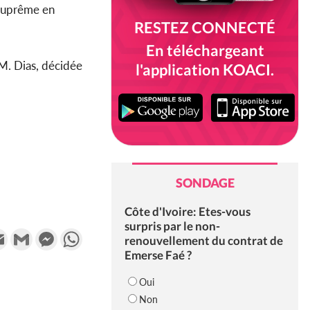
 suprême en
RESTEZ CONNECTÉ
En téléchargeant
 M. Dias, décidée
l'application KOACI.
SONDAGE
Côte d'Ivoire: Etes-vous
surpris par le non-
k
tter
Email
Gmail
Messenger
WhatsApp
renouvellement du contrat de
Emerse Faé ?
Oui
Non