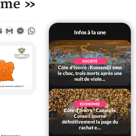
rime »
k
tter
Email
Gmail
Messenger
WhatsApp
Infos à la une
POLITIQUE
SOCIÉTÉ
ire : Indépendance
Côte d'Ivoire : Kossandji sous
Yopougon coeur
le choc, trois morts après une
 la célébration...
nuit de viole...
ECONOMIE
Côte d'Ivoire : Cacao, le
SOCIÉTÉ
ire : Réforme de la
Conseil tourne
té civile, le
définitivement la page du
nt valide six dé...
rachat e...
e nouveau