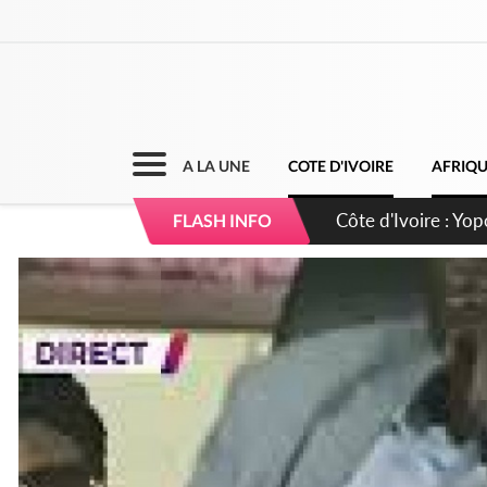
A LA UNE
COTE D'IVOIRE
AFRIQ
Côte d'Ivoire : CHU
FLASH INFO
direction sur les 