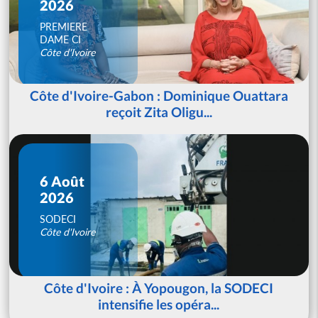
2026
PREMIERE
DAME CI
Côte d'Ivoire
Côte d'Ivoire-Gabon : Dominique Ouattara
reçoit Zita Oligu...
6 Août
2026
SODECI
Côte d'Ivoire
Côte d'Ivoire : À Yopougon, la SODECI
intensifie les opéra...