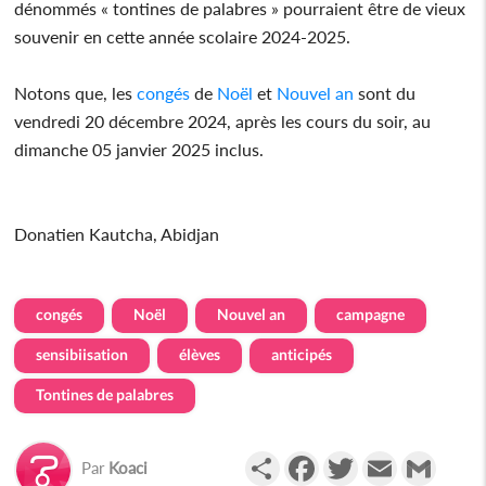
dénommés « tontines de palabres » pourraient être de vieux
souvenir en cette année scolaire 2024-2025.
Notons que, les
congés
de
Noël
et
Nouvel an
sont du
vendredi 20 décembre 2024, après les cours du soir, au
dimanche 05 janvier 2025 inclus.
Donatien Kautcha, Abidjan
congés
Noël
Nouvel an
campagne
sensibiisation
élèves
anticipés
Tontines de palabres
Partager
Facebook
Twitter
Email
Gmail
Par
Koaci