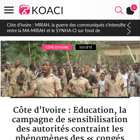
0
Côte d'Ivoire : Indépendance 2026, Thiam plaide pour un
environnement démocratique plus apaisé
CÔTE D'IVOIRE
SOCIÉTÉ
Côte d'Ivoire : Education, la
campagne de sensibilisation
des autorités contraint les
phénomènes des « congés