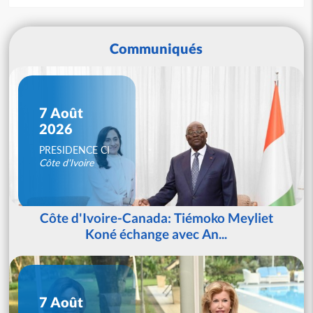
Communiqués
7 Août
2026
PRESIDENCE CI
Côte d'Ivoire
Côte d'Ivoire-Canada: Tiémoko Meyliet
Koné échange avec An...
7 Août