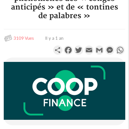
anticipés » et de « tontines
de palabres »
3109 Vues
Il y a 1 an
Partager
Facebook
Twitter
Email
Gmail
Messen
W