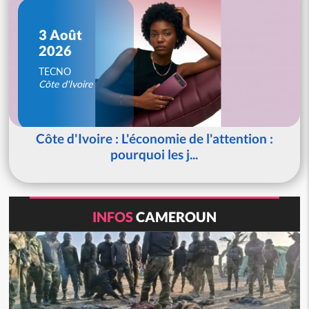
3 Août
2026
TECNO
Côte d'Ivoire
Côte d'Ivoire : L'économie de l'attention :
pourquoi les j...
INFOS
CAMEROUN