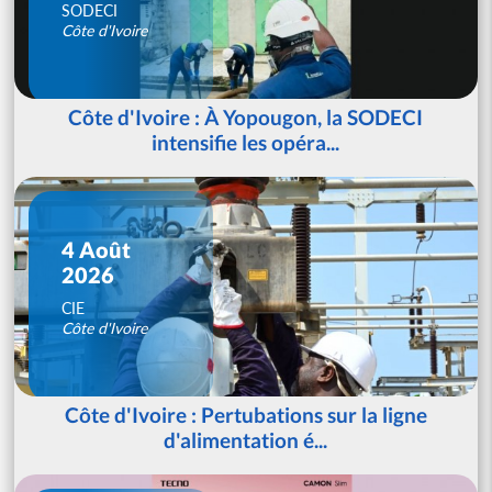
SODECI
Côte d'Ivoire
Côte d'Ivoire : À Yopougon, la SODECI
intensifie les opéra...
4 Août
2026
CIE
Côte d'Ivoire
Côte d'Ivoire : Pertubations sur la ligne
d'alimentation é...