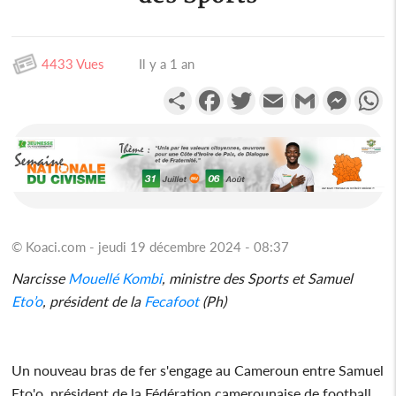
4433 Vues
Il y a 1 an
Partager
Facebook
Twitter
Email
Gmail
Messen
W
© Koaci.com - jeudi 19 décembre 2024 - 08:37
Narcisse
Mouellé Kombi
, ministre des Sports et Samuel
Eto’o
, président de la
Fecafoot
(Ph)
Un nouveau bras de fer s'engage au Cameroun entre Samuel
Eto'o, président de la Fédération camerounaise de football