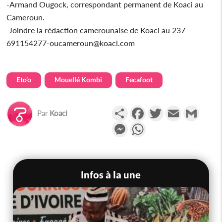
-Armand Ougock, correspondant permanent de Koaci au
Cameroun.
-Joindre la rédaction camerounaise de Koaci au 237
691154277-oucameroun@koaci.com
Eto’o
Mouellé Kombi
Fecafoot
Partager
Facebook
Twitter
Email
Gmail
Par
Koaci
Messenger
WhatsApp
Infos à la une