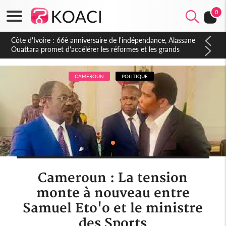
0
Côte d'Ivoire : À Abidjan, Amadou Oury Bah admire le modèle
ivoirien et veut s'en inspirer pour accélérer le développement
de la Guinée
CAMEROUN
POLITIQUE
Cameroun : La tension
monte à nouveau entre
Samuel Eto'o et le ministre
des Sports