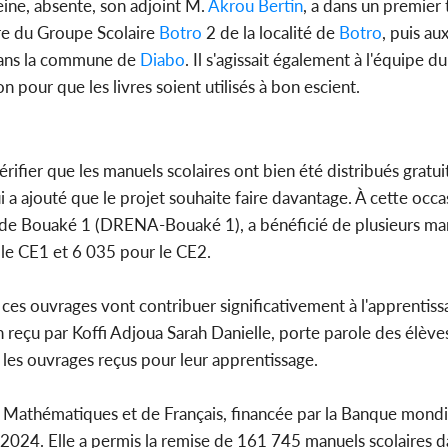
ine, absente, son adjoint M.
Akrou Bertin
, a dans un premier
ire du Groupe Scolaire
Botro
2 de la localité de
Botro
, puis au
 dans la commune de
Diabo
. Il s'agissait également à l'équipe du
n pour que les livres soient utilisés à bon escient.
vérifier que les manuels scolaires ont bien été distribués gratui
 a ajouté que le projet souhaite faire davantage. À cette occas
n de Bouaké 1 (DRENA-Bouaké 1), a bénéficié de plusieurs man
le CE1 et 6 035 pour le CE2.
, ces ouvrages vont contribuer significativement à l'apprentiss
n reçu par Koffi Adjoua Sarah Danielle, porte parole des élèves
 les ouvrages reçus pour leur apprentissage.
de Mathématiques et de Français, financée par la Banque mondi
2024. Elle a permis la remise de 161 745 manuels scolaires d