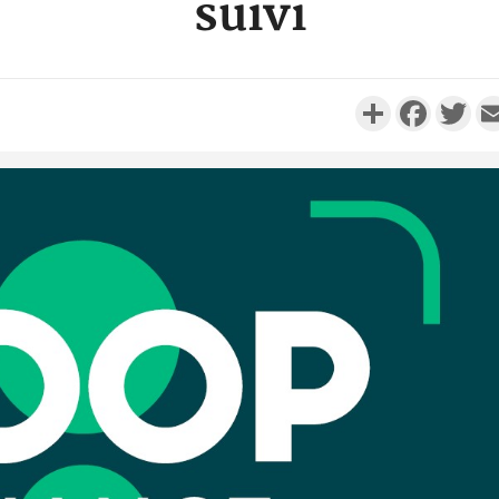
suivi
Partager
Faceboo
Twi
Côte d'Ivo
réussi du
Adama 
Côte 
anni
l'Indépend
Dé