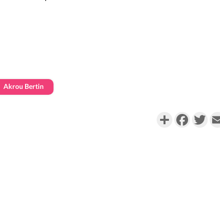
Akrou Bertin
Partager
Faceboo
Twi