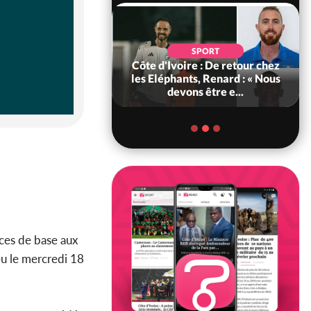
SOCIÉTÉ
SPORT
voire : MIRAH, la
Côte d'Ivoire : De retour chez
des communiqués
les Eléphants, Renard : « Nous
ie entre la MA-M...
devons être e...
ices de base aux
eu le mercredi 18