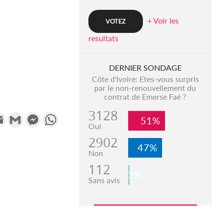
+ Voir les
resultats
DERNIER SONDAGE
Côte d'Ivoire: Etes-vous surpris
par le non-renouvellement du
contrat de Emerse Faé ?
3128
k
tter
Email
Gmail
Messenger
WhatsApp
51%
Oui
2902
47%
Non
112
2%
Sans avis