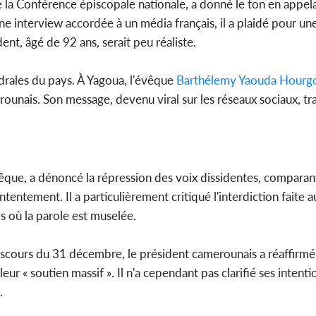
e la Conférence épiscopale nationale, a donné le ton en appel
ne interview accordée à un média français, il a plaidé pour une
nt, âgé de 92 ans, serait peu réaliste.
drales du pays. À Yagoua, l'évêque
Barthélemy Yaouda Hourg
unais. Son message, devenu viral sur les réseaux sociaux, tr
vêque, a dénoncé la répression des voix dissidentes, comparant 
entement. Il a particulièrement critiqué l'interdiction faite
s où la parole est muselée.
discours du 31 décembre, le président camerounais a réaffirmé 
eur « soutien massif ». Il n'a cependant pas clarifié ses intent
.