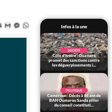
k
tter
Email
Gmail
Messenger
WhatsApp
Infos à la une
POLITIQUE
SOCIÉTÉ
ire : Après le pari
Côte d'Ivoire : Ouattara
 66e anniversaire,
promet des sanctions contre
Bictogo : «...
les déguerpissements i...
POLITIQUE
d'Ivoire : 66e
POLITIQUE
versaire de
Cameroun : Décès à 86 ans de
ance, les Forces de
BAH Oumarou Sanda pilier
fense e...
du conseil constituti...