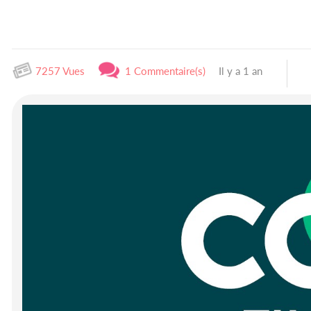
7257 Vues
1 Commentaire(s)
Il y a 1 an