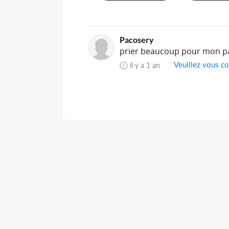
Pacosery
prier beaucoup pour mon pa
Veuillez vous co
il y a 1 an