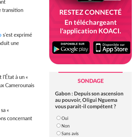
ant
 transition
RESTEZ CONNECTÉ
En téléchargeant
l'application KOACI.
o
s'est exprimé
aduit une
l'État à un «
SONDAGE
 aux Camerounais
Gabon : Depuis son ascension
au pouvoir, Oligui Nguema
vous parait-il compétent ?
sa «
ions concernant
Oui
Non
Sans avis