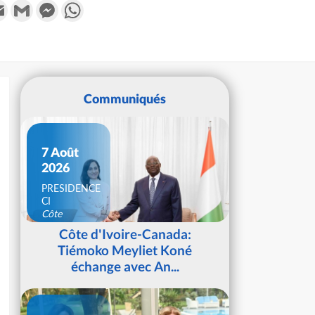
k
tter
Email
Gmail
Messenger
WhatsApp
Communiqués
7 Août
2026
PRESIDENCE
CI
Côte
d'Ivoire
Côte d'Ivoire-Canada:
Tiémoko Meyliet Koné
échange avec An...