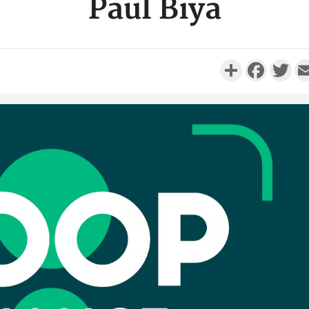
Paul Biya
Partager
Faceboo
Twi
Côte d'Ivo
réussi du
Adama 
Côte 
anni
l'Indépend
Dé