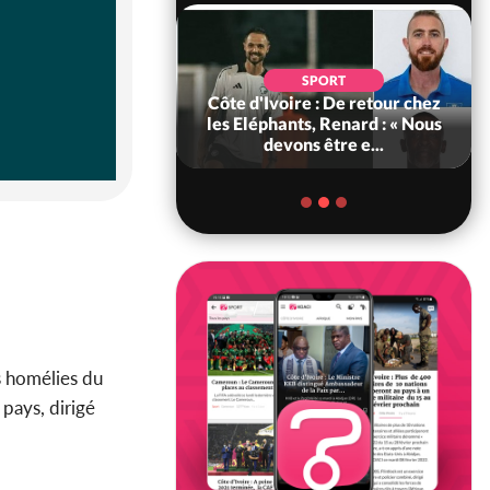
SOCIÉTÉ
SPORT
voire : MIRAH, la
Côte d'Ivoire : De retour chez
des communiqués
les Eléphants, Renard : « Nous
ie entre la MA-M...
devons être e...
s homélies du
pays, dirigé