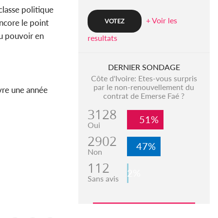
classe politique
+ Voir les
ncore le point
u pouvoir en
resultats
DERNIER SONDAGE
Côte d'Ivoire: Etes-vous surpris
par le non-renouvellement du
ivre une année
contrat de Emerse Faé ?
3128
51%
Oui
2902
47%
Non
112
2%
Sans avis