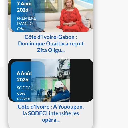
7 Août
2026
PREMIERE
DAME CI
Côte
d'Ivoire
Côte d'Ivoire-Gabon :
Dominique Ouattara reçoit
Zita Oligu...
6 Août
2026
SODECI
Côte
d'Ivoire
Côte d'Ivoire : À Yopougon,
la SODECI intensifie les
opéra...