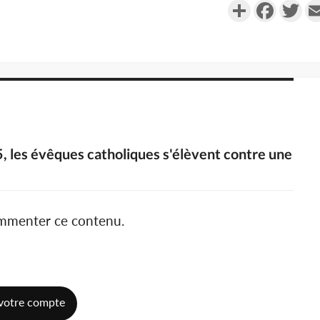
Partager
Faceboo
Twi
, les évêques catholiques s'élèvent contre une
ommenter ce contenu.
votre compte