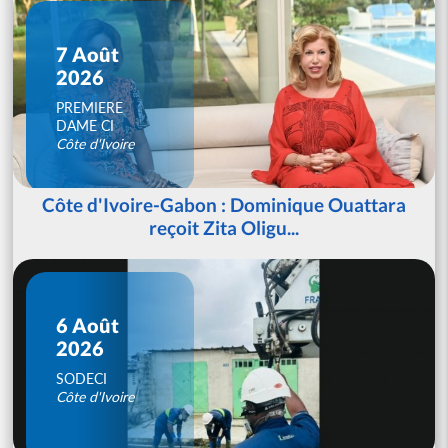
7 Août
2026
PREMIERE
DAME CI
Côte d'Ivoire
Côte d'Ivoire-Gabon : Dominique Ouattara
reçoit Zita Oligu...
6 Août
2026
SODECI
Côte d'Ivoire