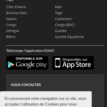
Côte d'Ivoire
Mali
Burkina Faso
Togo
Gabon
Cameroun
Congo
Congo (RDC)
Sénégal
Guinée
Bénin
Guinée Equatorial
Télécharger l'application KOACI
NOUS CONTACTER
contact@koaci.com
koaci@yahoo.fr
En poursuivant votre navigation sur ce site, vous
+225 07 08 85 52 93
acceptez l'utilisation de Cookies pour vous