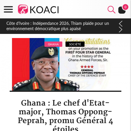
0
Côte d'Ivoire : Indépendance 2026, Thiam plaide pour un
environnement démocratique plus apaisé
GHANA
SOCIÉTÉ
Ghana : Le chef d'Etat-
major, Thomas Oppong-
Peprah, promu Général 4
étoiles