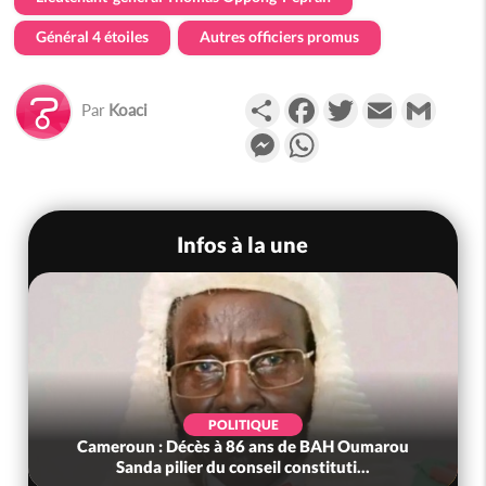
Général 4 étoiles
Autres officiers promus
Partager
Facebook
Twitter
Email
Gmail
Par
Koaci
Messenger
WhatsApp
Infos à la une
POLITIQUE
Cameroun : Décès à 86 ans de BAH Oumarou
Sanda pilier du conseil constituti...