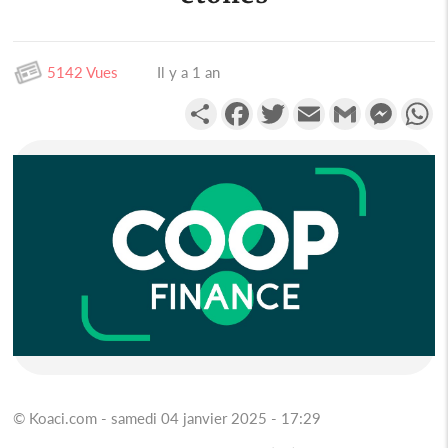
5142 Vues
Il y a 1 an
Partager
Facebook
Twitter
Email
Gmail
Messen
W
© Koaci.com - samedi 04 janvier 2025 - 17:29