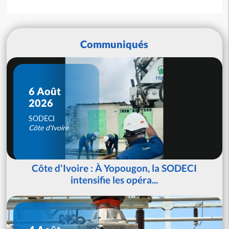
Communiqués
6 Août
2026
SODECI
Côte d'Ivoire
Côte d'Ivoire : À Yopougon, la SODECI
intensifie les opéra...