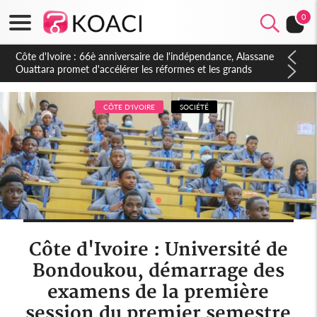
0
Côte d'Ivoire : À Abidjan, Amadou Oury Bah admire le modèle
ivoirien et veut s'en inspirer pour accélérer le développement
de la Guinée
CÔTE D'IVOIRE
SOCIÉTÉ
Côte d'Ivoire : Université de
Bondoukou, démarrage des
examens de la première
session du premier semestre