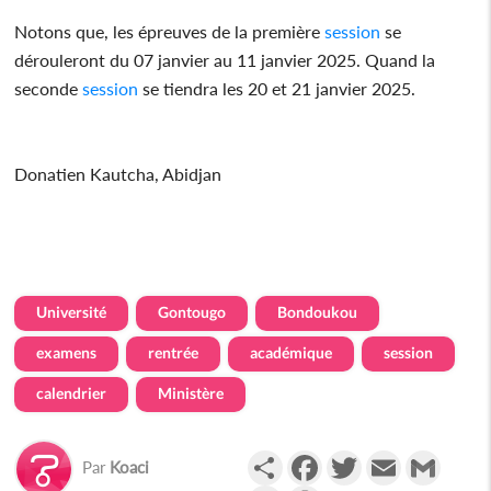
Notons que, les épreuves de la première
session
se
dérouleront du 07 janvier au 11 janvier 2025. Quand la
seconde
session
se tiendra les 20 et 21 janvier 2025.
Donatien Kautcha, Abidjan
Université
Gontougo
Bondoukou
examens
rentrée
académique
session
calendrier
Ministère
Partager
Facebook
Twitter
Email
Gmail
Par
Koaci