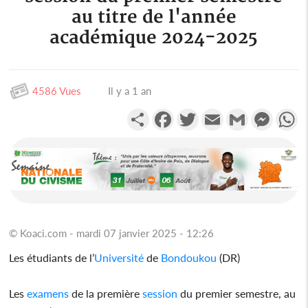
au titre de l'année
académique 2024-2025
4586 Vues
Il y a 1 an
Partager
Facebook
Twitter
Email
Gmail
Messen
W
© Koaci.com - mardi 07 janvier 2025 - 12:26
Les étudiants de l’
Université
de
Bondoukou
(DR)
Les
examens
de la première
session
du premier semestre, au