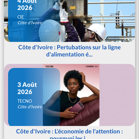
4 Août
2026
CIE
Côte d'Ivoire
Côte d'Ivoire : Pertubations sur la ligne
d'alimentation é...
3 Août
2026
TECNO
Côte d'Ivoire
Côte d'Ivoire : L'économie de l'attention :
pourquoi les j...