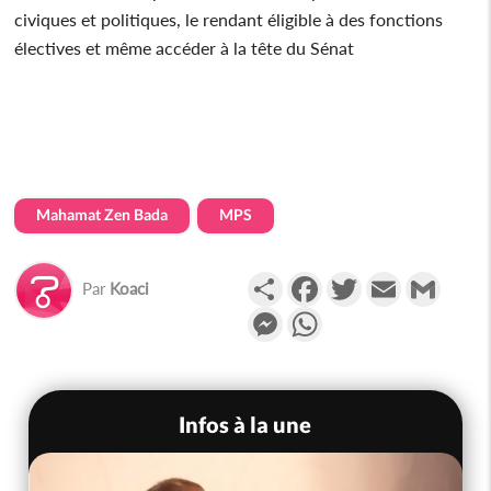
civiques et politiques, le rendant éligible à des fonctions
électives et même accéder à la tête du Sénat
Mahamat Zen Bada
MPS
Partager
Facebook
Twitter
Email
Gmail
Par
Koaci
Messenger
WhatsApp
Infos à la une