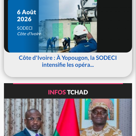
6 Août
2026
SODECI
Côte d'Ivoire
Côte d'Ivoire : À Yopougon, la SODECI
intensifie les opéra...
INFOS
TCHAD