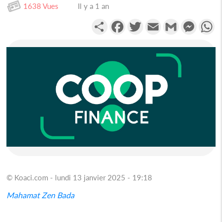
1638 Vues
Il y a 1 an
Partager
Facebook
Twitter
Email
Gmail
Messen
W
© Koaci.com - lundi 13 janvier 2025 - 19:18
Mahamat Zen Bada