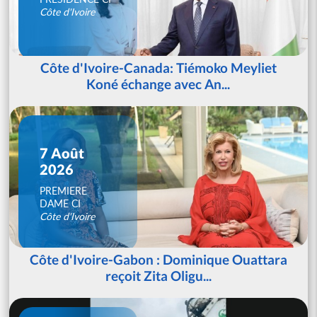
Côte d'Ivoire
Côte d'Ivoire-Canada: Tiémoko Meyliet
Koné échange avec An...
7 Août
2026
PREMIERE
DAME CI
Côte d'Ivoire
Côte d'Ivoire-Gabon : Dominique Ouattara
reçoit Zita Oligu...