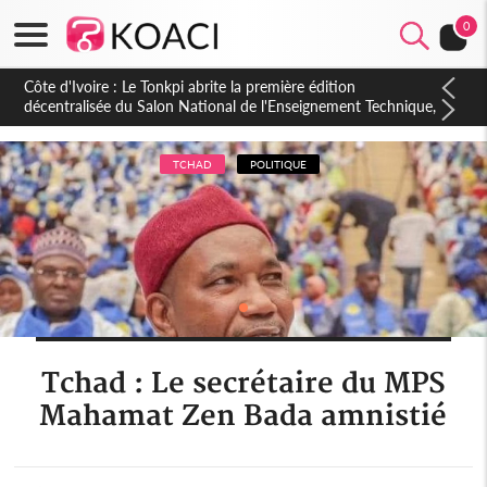
0
Côte d'Ivoire : PPA-CI, Gbagbo délègue une partie de ses
prérogatives de président à 05 cadres, vers sa retraite
politique ?
TCHAD
POLITIQUE
Tchad : Le secrétaire du MPS
Mahamat Zen Bada amnistié