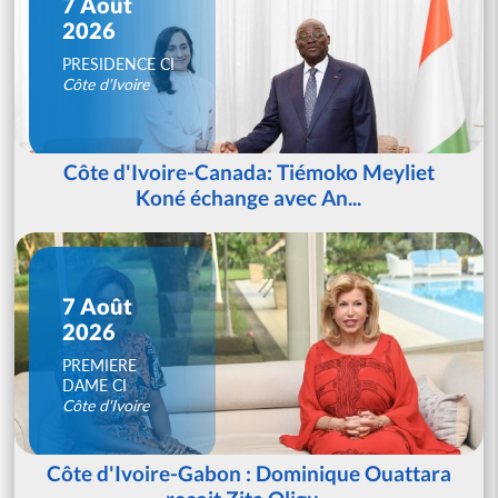
7 Août
2026
PRESIDENCE CI
Côte d'Ivoire
Côte d'Ivoire-Canada: Tiémoko Meyliet
Koné échange avec An...
7 Août
2026
PREMIERE
DAME CI
Côte d'Ivoire
Côte d'Ivoire-Gabon : Dominique Ouattara