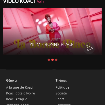
VIDEO KOACI
Voir+
RAP IVOIRE
YILIM - BONNE PLACE
Général
Thèmes
A la une de Koaci
Politique
Koaci Côte d'Ivoire
Société
Koaci Afrique
Sport
Archives Koaci
Economie