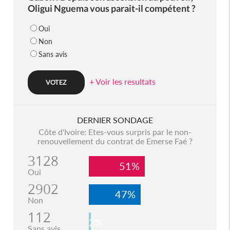
Oligui Nguema vous parait-il compétent ?
Oui
Non
Sans avis
+ Voir les resultats
DERNIER SONDAGE
Côte d'Ivoire: Etes-vous surpris par le non-
renouvellement du contrat de Emerse Faé ?
3128
51%
Oui
2902
47%
Non
112
2%
Sans avis