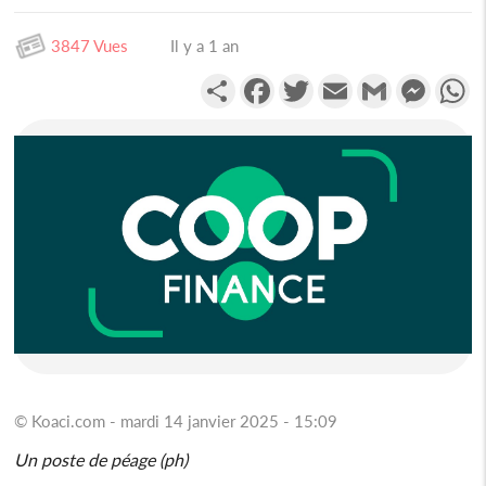
3847 Vues
Il y a 1 an
Partager
Facebook
Twitter
Email
Gmail
Messen
W
© Koaci.com - mardi 14 janvier 2025 - 15:09
Un poste de péage (ph)