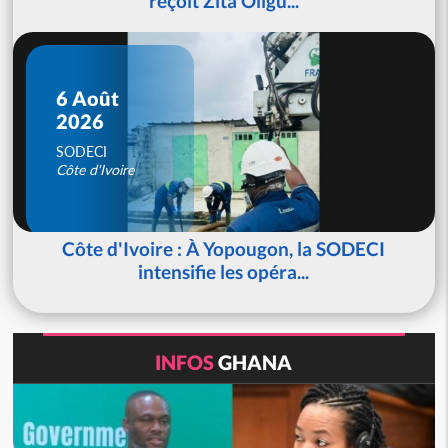
reçoit Zita Oligu...
6 Août
2026
SODECI
Côte d'Ivoire
Côte d'Ivoire : À Yopougon, la SODECI
intensifie les opéra...
INFOS
GHANA