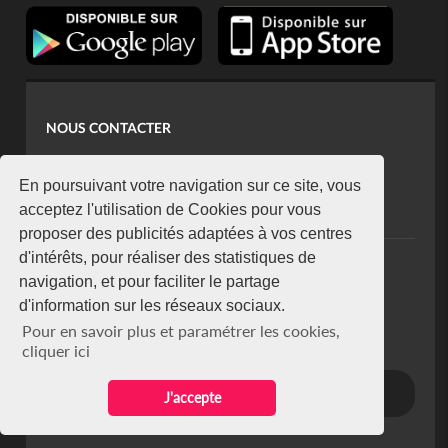
NOUS CONTACTER
contact@koaci.com
koaci@yahoo.fr
En poursuivant votre navigation sur ce site, vous
+225 07 08 85 52 93
acceptez l'utilisation de Cookies pour vous
proposer des publicités adaptées à vos centres
d'intérêts, pour réaliser des statistiques de
NEWSLETTER
navigation, et pour faciliter le partage
Restez connecté via notre newsletter
d'information sur les réseaux sociaux.
S'abonner
Pour en savoir plus et paramétrer les cookies,
Se désabonner
cliquer ici
J'accepte