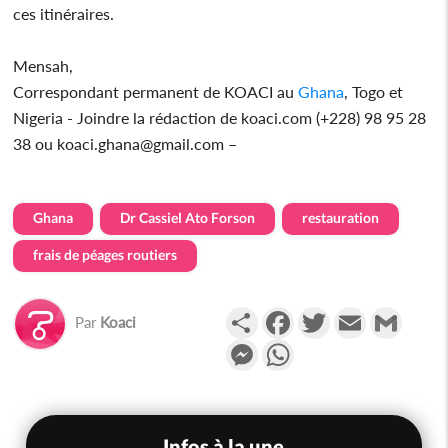
ces itinéraires.
Mensah,
Correspondant permanent de KOACI au
Ghana
, Togo et
Nigeria - Joindre la rédaction de koaci.com (+228) 98 95 28
38 ou koaci.ghana@gmail.com –
Ghana
Dr Cassiel Ato Forson
restauration
frais de péages routiers
Partager
Facebook
Twitter
Email
Gmail
Par
Koaci
Messenger
WhatsApp
Infos à la une