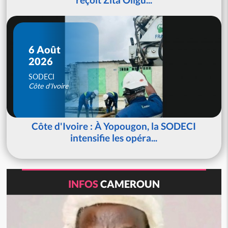
6 Août
2026
SODECI
Côte d'Ivoire
Côte d'Ivoire : À Yopougon, la SODECI
intensifie les opéra...
INFOS
CAMEROUN