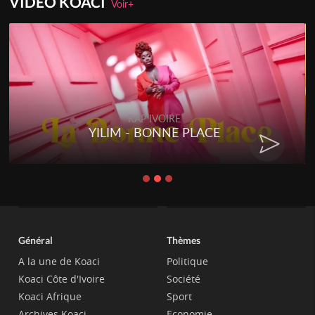
VIDEO KOACI
Voir+
RAP IVOIRE
YILIM - BONNE PLACE
Général
Thèmes
A la une de Koaci
Politique
Koaci Côte d'Ivoire
Société
Koaci Afrique
Sport
Archives Koaci
Economie