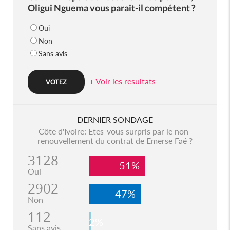
Oligui Nguema vous parait-il compétent ?
Oui
Non
Sans avis
+ Voir les resultats
DERNIER SONDAGE
Côte d'Ivoire: Etes-vous surpris par le non-
renouvellement du contrat de Emerse Faé ?
3128
51%
Oui
2902
47%
Non
112
2%
Sans avis