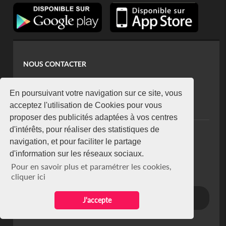
NOUS CONTACTER
contact@koaci.com
koaci@yahoo.fr
En poursuivant votre navigation sur ce site, vous
+225 07 08 85 52 93
acceptez l'utilisation de Cookies pour vous
proposer des publicités adaptées à vos centres
d'intérêts, pour réaliser des statistiques de
NEWSLETTER
navigation, et pour faciliter le partage
Restez connecté via notre newsletter
d'information sur les réseaux sociaux.
S'abonner
Pour en savoir plus et paramétrer les cookies,
Se désabonner
cliquer ici
J'accepte