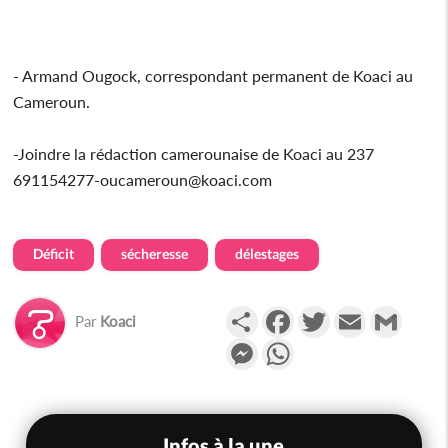
- Armand Ougock, correspondant permanent de Koaci au
Cameroun.
-Joindre la rédaction camerounaise de Koaci au 237
691154277-oucameroun@koaci.com
Déficit
sécheresse
délestages
Partager
Facebook
Twitter
Email
Gmail
Par
Koaci
Messenger
WhatsApp
Infos à la une