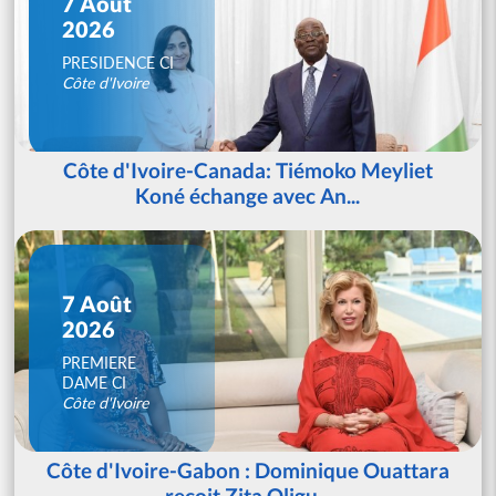
7 Août
2026
PRESIDENCE CI
Côte d'Ivoire
Côte d'Ivoire-Canada: Tiémoko Meyliet
Koné échange avec An...
7 Août
2026
PREMIERE
DAME CI
Côte d'Ivoire
Côte d'Ivoire-Gabon : Dominique Ouattara
reçoit Zita Oligu...