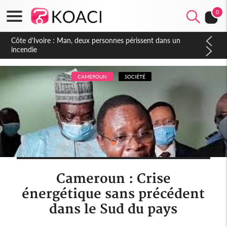
0
Côte d'Ivoire : Séileu, la célébration de la fête nationale
transformée en vaste campagne contre les produits
dépigmentants dangereux
CAMEROUN
SOCIÉTÉ
Cameroun : Crise
énergétique sans précédent
dans le Sud du pays