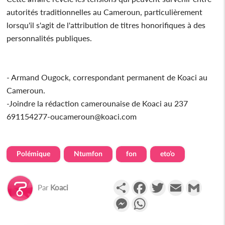
autorités traditionnelles au Cameroun, particulièrement
lorsqu'il s'agit de l'attribution de titres honorifiques à des
personnalités publiques.
- Armand Ougock, correspondant permanent de Koaci au
Cameroun.
-Joindre la rédaction camerounaise de Koaci au 237
691154277-oucameroun@koaci.com
Polémique
Ntumfon
fon
eto’o
Partager
Facebook
Twitter
Email
Gmail
Par
Koaci
Messenger
WhatsApp