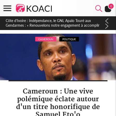
0
Sierra Leone : Un projet de réforme constitutionnelle en
gestation, points clés des amendements, un exclu d'avance
CAMEROUN
POLITIQUE
Cameroun : Une vive
polémique éclate autour
d'un titre honorifique de
Samuel Eto'o