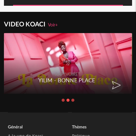
VIDEO KOACI
Voir+
RAP IVOIRE
YILIM - BONNE PLACE
Général
Thèmes
A la une de Koaci
Politique