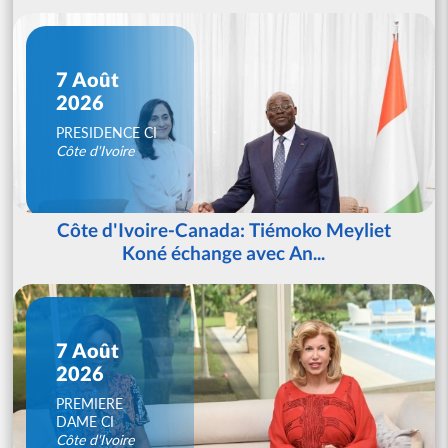
7 Août
2026
PRESIDENCE CI
Côte d'Ivoire
Côte d'Ivoire-Canada: Tiémoko Meyliet
Koné échange avec An...
7 Août
2026
PREMIERE
DAME CI
Côte d'Ivoire