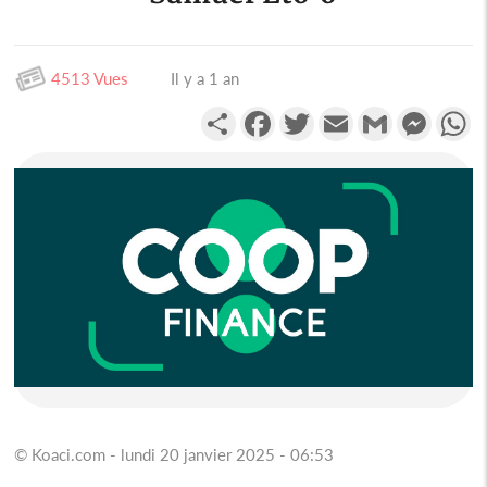
4513 Vues
Il y a 1 an
Partager
Facebook
Twitter
Email
Gmail
Messen
W
© Koaci.com - lundi 20 janvier 2025 - 06:53