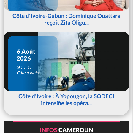
Côte d'Ivoire-Gabon : Dominique Ouattara
reçoit Zita Oligu...
6 Août
2026
SODECI
Côte d'Ivoire
Côte d'Ivoire : À Yopougon, la SODECI
intensifie les opéra...
INFOS
CAMEROUN