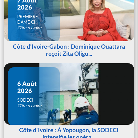
2026
PREMIERE
DAME CI
Côte d'Ivoire
Côte d'Ivoire-Gabon : Dominique Ouattara
reçoit Zita Oligu...
6 Août
2026
SODECI
Côte d'Ivoire
Côte d'Ivoire : À Yopougon, la SODECI
intensifie les opéra...