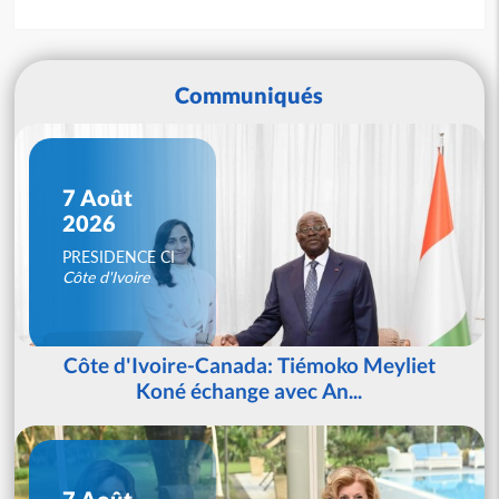
Communiqués
7 Août
2026
PRESIDENCE CI
Côte d'Ivoire
Côte d'Ivoire-Canada: Tiémoko Meyliet
Koné échange avec An...
7 Août