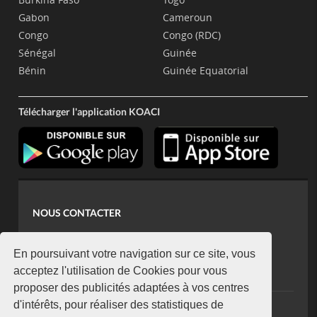
Gabon
Cameroun
Congo
Congo (RDC)
Sénégal
Guinée
Bénin
Guinée Equatorial
Télécharger l'application KOACI
NOUS CONTACTER
contact@koaci.com
koaci@yahoo.fr
En poursuivant votre navigation sur ce site, vous
+225 07 08 85 52 93
acceptez l'utilisation de Cookies pour vous
proposer des publicités adaptées à vos centres
d'intérêts, pour réaliser des statistiques de
NEWSLETTER