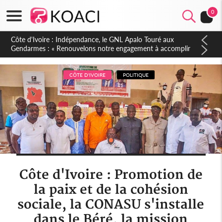
0
Sierra Leone : Un projet de réforme constitutionnelle en
gestation, points clés des amendements, un exclu d'avance
CÔTE D'IVOIRE
POLITIQUE
Côte d'Ivoire : Promotion de
la paix et de la cohésion
sociale, la CONASU s'installe
dans le Béré, la mission