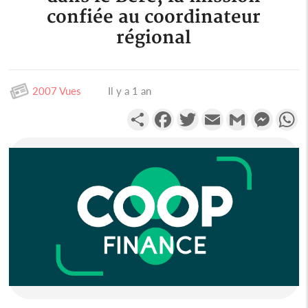
confiée au coordinateur
régional
2007 Vues
Il y a 1 an
Partager
Facebook
Twitter
Email
Gmail
Messen
W