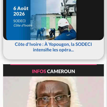
6 Août
2026
SODECI
Côte d'Ivoire
Côte d'Ivoire : À Yopougon, la SODECI
intensifie les opéra...
INFOS
CAMEROUN