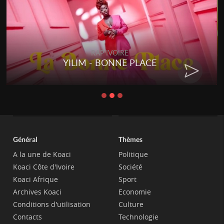
RAP IVOIRE
ACE
RENARD BARAKISSA - DO
CHAT
Général
Thèmes
A la une de Koaci
Politique
Koaci Côte d'Ivoire
Société
Koaci Afrique
Sport
Archives Koaci
Economie
Conditions d'utilisation
Culture
Contacts
Technologie