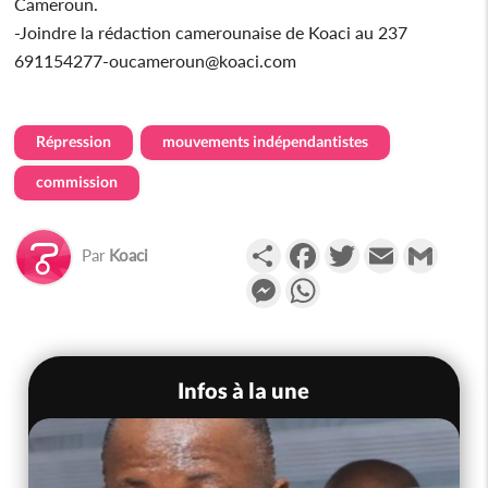
Cameroun.
-Joindre la rédaction camerounaise de Koaci au 237
691154277-oucameroun@koaci.com
Répression
mouvements indépendantistes
commission
Partager
Facebook
Twitter
Email
Gmail
Par
Koaci
Messenger
WhatsApp
Infos à la une