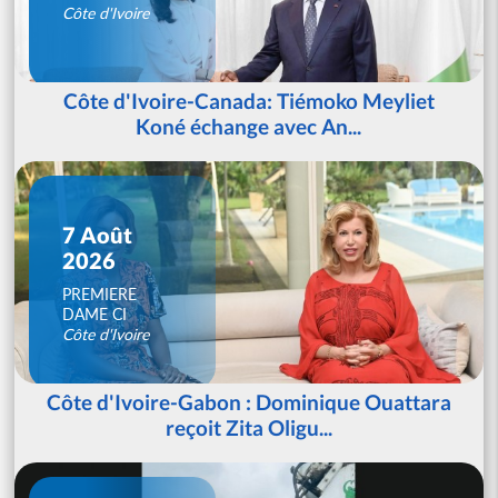
Côte d'Ivoire
Côte d'Ivoire-Canada: Tiémoko Meyliet
Koné échange avec An...
7 Août
2026
PREMIERE
DAME CI
Côte d'Ivoire
Côte d'Ivoire-Gabon : Dominique Ouattara
reçoit Zita Oligu...