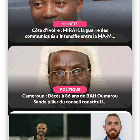
SOCIÉTÉ
d'Ivoire : MIRAH, la guerre des
Côte d'Ivoire : 
ués s'intensifie entre la MA-M...
anniversair
POLITIQUE
 : Décès à 86 ans de BAH Oumarou
Bénin : L'ancien pr
a pilier du conseil constituti...
t