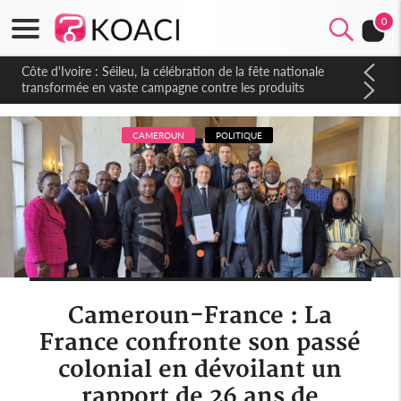
0
Côte d'Ivoire : Séileu, la célébration de la fête nationale
transformée en vaste campagne contre les produits
dépigmentants dangereux
CAMEROUN
POLITIQUE
Cameroun-France : La
France confronte son passé
colonial en dévoilant un
rapport de 26 ans de