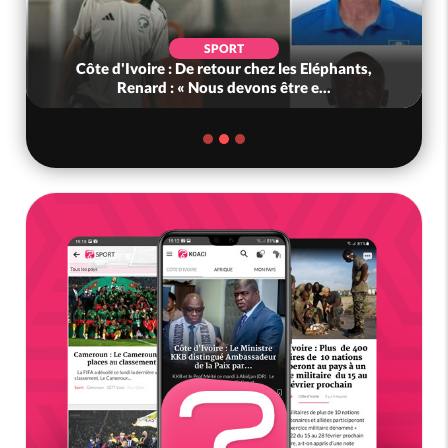
SPORT
oire : De retour chez les Eléphants,
Ghana : Kenneth 
nard : « Nous devons être e...
Défense, Za