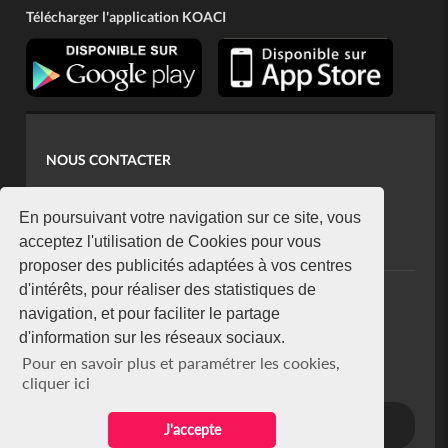
Télécharger l'application KOACI
NOUS CONTACTER
contact@koaci.com
koaci@yahoo.fr
En poursuivant votre navigation sur ce site, vous
+225 07 08 85 52 93
acceptez l'utilisation de Cookies pour vous
proposer des publicités adaptées à vos centres
d'intérêts, pour réaliser des statistiques de
NEWSLETTER
navigation, et pour faciliter le partage
Restez connecté via notre newsletter
d'information sur les réseaux sociaux.
S'abonner
Pour en savoir plus et paramétrer les cookies,
Se désabonner
cliquer ici
J'accepte