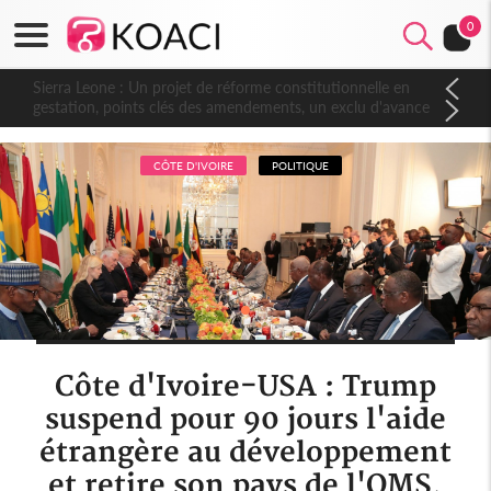
0
Sierra Leone : Un projet de réforme constitutionnelle en
gestation, points clés des amendements, un exclu d'avance
CÔTE D'IVOIRE
POLITIQUE
Côte d'Ivoire-USA : Trump
suspend pour 90 jours l'aide
étrangère au développement
et retire son pays de l'OMS,