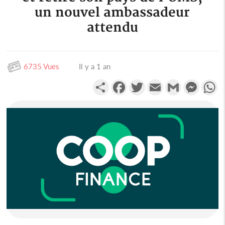
un nouvel ambassadeur
attendu
6735 Vues
Il y a 1 an
Partager
Facebook
Twitter
Email
Gmail
Messen
W