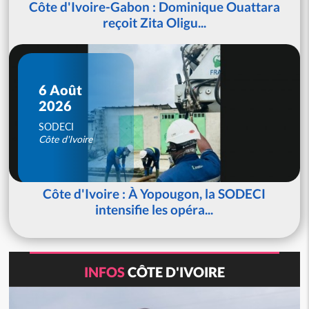
Côte d'Ivoire-Gabon : Dominique Ouattara
reçoit Zita Oligu...
6 Août
2026
SODECI
Côte d'Ivoire
Côte d'Ivoire : À Yopougon, la SODECI
intensifie les opéra...
INFOS
CÔTE D'IVOIRE