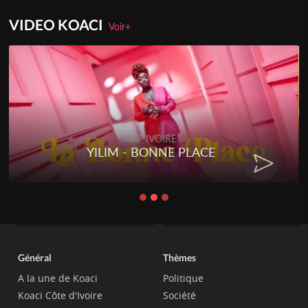
VIDEO KOACI
Voir+
RAP IVOIRE
YILIM - BONNE PLACE
Général
Thèmes
A la une de Koaci
Politique
Koaci Côte d'Ivoire
Société