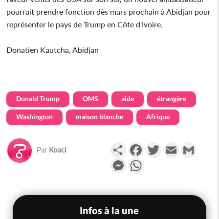
pourrait prendre fonction dès mars prochain à Abidjan pour
représenter le pays de Trump en Côte d'Ivoire.
Donatien Kautcha, Abidjan
Donald Trump
OMS
aide
étrangère
Washington
maison blanche
Afrique
Partager
Facebook
Twitter
Email
Gmail
Par
Koaci
Messenger
WhatsApp
Infos à la une