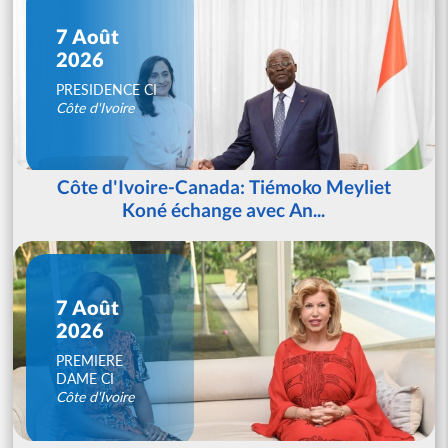
7 Août
2026
PRESIDENCE CI
Côte d'Ivoire
Côte d'Ivoire-Canada: Tiémoko Meyliet
Koné échange avec An...
7 Août
2026
PREMIERE
DAME CI
Côte d'Ivoire