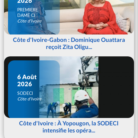
2026
PREMIERE
DAME CI
Côte d'Ivoire
Côte d'Ivoire-Gabon : Dominique Ouattara
reçoit Zita Oligu...
6 Août
2026
SODECI
Côte d'Ivoire
Côte d'Ivoire : À Yopougon, la SODECI
intensifie les opéra...