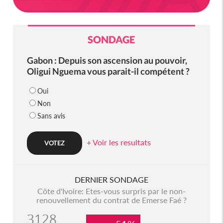
SONDAGE
Gabon : Depuis son ascension au pouvoir,
Oligui Nguema vous parait-il compétent ?
Oui
Non
Sans avis
+ Voir les resultats
DERNIER SONDAGE
Côte d'Ivoire: Etes-vous surpris par le non-
renouvellement du contrat de Emerse Faé ?
3128