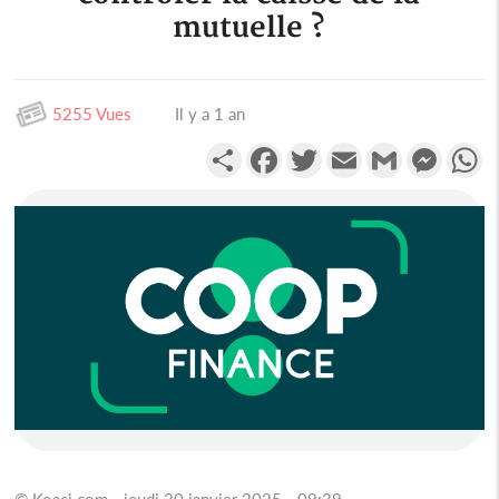
mutuelle ?
5255 Vues
Il y a 1 an
Partager
Facebook
Twitter
Email
Gmail
Messen
W
© Koaci.com - jeudi 30 janvier 2025 - 09:39