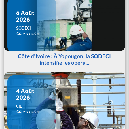
6 Août
2026
SODECI
Côte d'Ivoire
Côte d'Ivoire : À Yopougon, la SODECI
intensifie les opéra...
4 Août
2026
CIE
Côte d'Ivoire