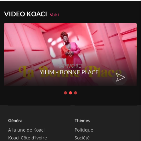
VIDEO KOACI
Voir+
RAP IVOIRE
YILIM - BONNE PLACE
Général
Thèmes
A la une de Koaci
Politique
Koaci Côte d'Ivoire
Société