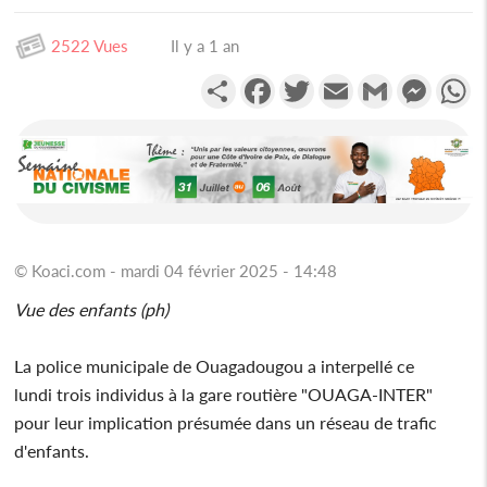
2522 Vues
Il y a 1 an
Partager
Facebook
Twitter
Email
Gmail
Messen
W
© Koaci.com - mardi 04 février 2025 - 14:48
Vue des enfants (ph)
La police municipale de Ouagadougou a interpellé ce
lundi trois individus à la gare routière "OUAGA-INTER"
pour leur implication présumée dans un réseau de trafic
d'enfants.