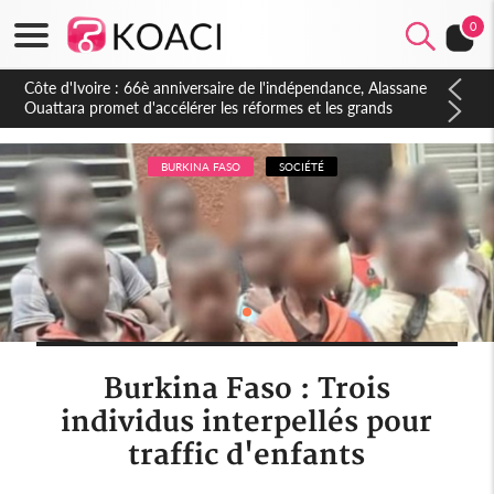
0
Côte d'Ivoire : À Abidjan, Amadou Oury Bah admire le modèle
ivoirien et veut s'en inspirer pour accélérer le développement
de la Guinée
BURKINA FASO
SOCIÉTÉ
Burkina Faso : Trois
individus interpellés pour
traffic d'enfants