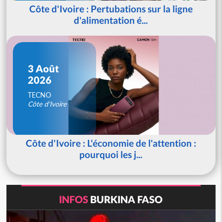
Côte d'Ivoire : Pertubations sur la ligne
d'alimentation é...
3 Août
2026
TECNO
Côte d'Ivoire
Côte d'Ivoire : L'économie de l'attention :
pourquoi les j...
INFOS
BURKINA FASO