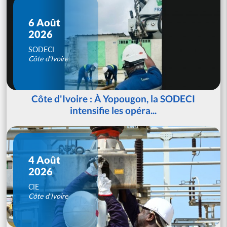
6 Août
2026
SODECI
Côte d'Ivoire
Côte d'Ivoire : À Yopougon, la SODECI
intensifie les opéra...
4 Août
2026
CIE
Côte d'Ivoire