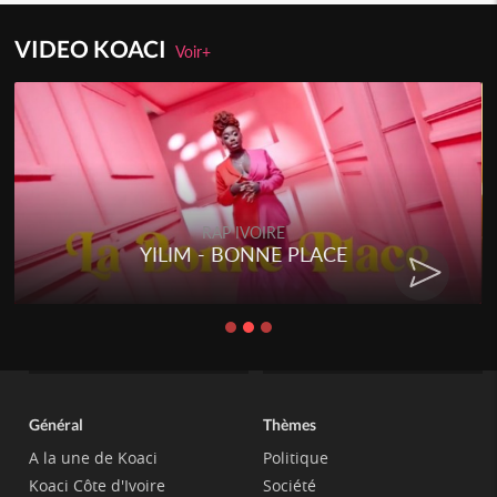
VIDEO KOACI
Voir+
RAP IVOIRE
YILIM - BONNE PLACE
Général
Thèmes
A la une de Koaci
Politique
Koaci Côte d'Ivoire
Société