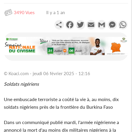
3490 Vues
Il y a 1 an
Partager
Facebook
Twitter
Email
Gmail
Messen
W
© Koaci.com - jeudi 06 février 2025 - 12:16
Soldats nigériens
Une embuscade terroriste a coûté la vie à, au moins, dix
soldats nigériens près de la frontière du Burkina Faso
Dans un communiqué publié mardi, l'armée nigérienne a
annoncé la mort d'au moins dix militaires nigériens à la