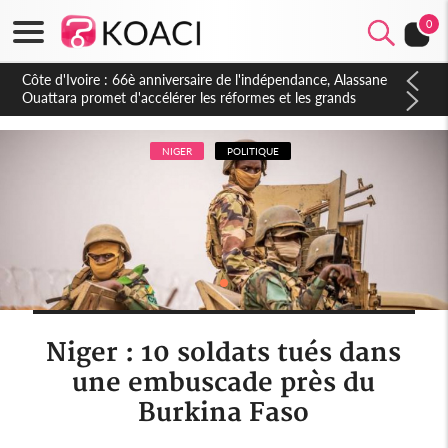
0
Côte d'Ivoire : À Abidjan, Amadou Oury Bah admire le modèle
ivoirien et veut s'en inspirer pour accélérer le développement
de la Guinée
NIGER
POLITIQUE
Niger : 10 soldats tués dans
une embuscade près du
Burkina Faso