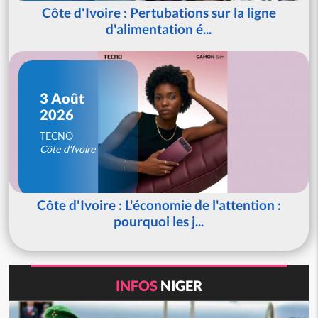
Côte d'Ivoire : Pertubations sur la ligne
d'alimentation é...
3 Août
2026
TECNO
Côte d'Ivoire
Côte d'Ivoire : L'économie de l'attention :
pourquoi les j...
INFOS
NIGER