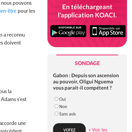
ue nous pouvons
En téléchargeant
en-être
pour les
l'application KOACI.
gs a reconnu
es doivent
SONDAGE
Gabon : Depuis son ascension
au pouvoir, Oligui Nguema
vous parait-il compétent ?
ous la
, Adams s’est
Oui
Non
Sans avis
i accorde une
+ Voir les
 précédent.