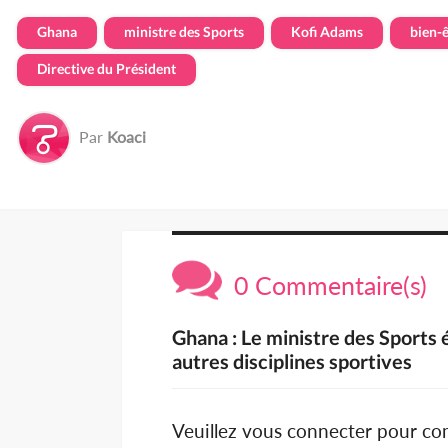
Ghana
ministre des Sports
Kofi Adams
bien-ê
Directive du Président
Par
Koaci
0 Commentaire(s)
Ghana : Le ministre des Sports 
autres disciplines sportives
Veuillez vous connecter pour c