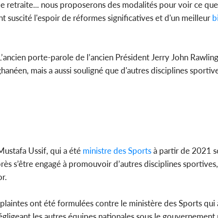
 de retraite... nous proposerons des modalités pour voir ce q
nt suscité l'espoir de réformes significatives et d'un meilleur
bi
, L’ancien porte-parole de l’ancien Président Jerry John Rawlin
ghanéen, mais a aussi souligné que d'autres disciplines sportiv
 Mustafa Ussif, qui a été
ministre des Sports
à partir de 2021 s
ès s’être engagé à promouvoir d’autres disciplines sportives
r.
 plaintes ont été formulées contre le ministère des Sports qu
 négligeant les autres équipes nationales sous le gouvernement