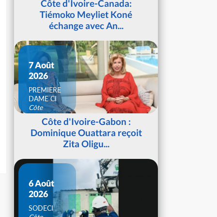
Côte d'Ivoire-Canada:
Tiémoko Meyliet Koné
échange avec An...
7 Août
2026
PREMIERE
DAME CI
Côte
d'Ivoire
Côte d'Ivoire-Gabon :
Dominique Ouattara reçoit
Zita Oligu...
6 Août
2026
SODECI
Côte