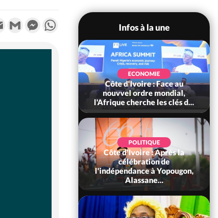
k
tter
Email
Gmail
Messenger
WhatsApp
Infos à la une
SOCIÉTÉ
Ivoire : Stocks
ECONOMIE
ls de cacao, des
Côte d'Ivoire : Face au
 coopératives et
nouvvel ordre mondial,
ach...
l'Afrique cherche les clés d...
POLITIQUE
Côte d'Ivoire : Après la
POLITIQUE
oire : Diplomatie,
célébration de
 consolide ses
l'indépendance à Yopougon,
ts avec New Del...
Alassane...