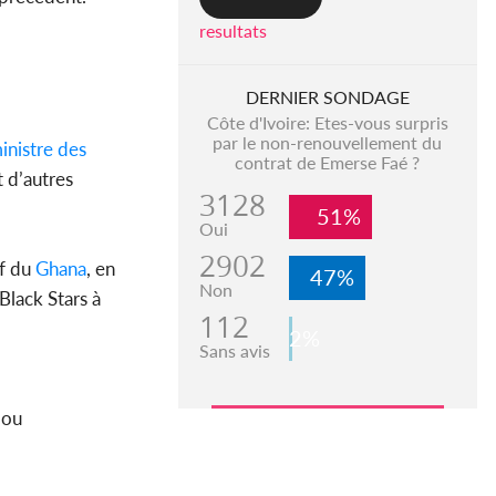
resultats
DERNIER SONDAGE
Côte d'Ivoire: Etes-vous surpris
par le non-renouvellement du
inistre des
contrat de Emerse Faé ?
t d’autres
3128
51%
Oui
2902
if du
Ghana
, en
47%
Non
Black Stars à
112
2%
Sans avis
 ou