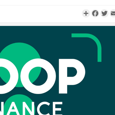
Partager
Faceboo
Twi
Côte d'
résidue
sociétés
Côte d'Iv
Abidjan
partenaria