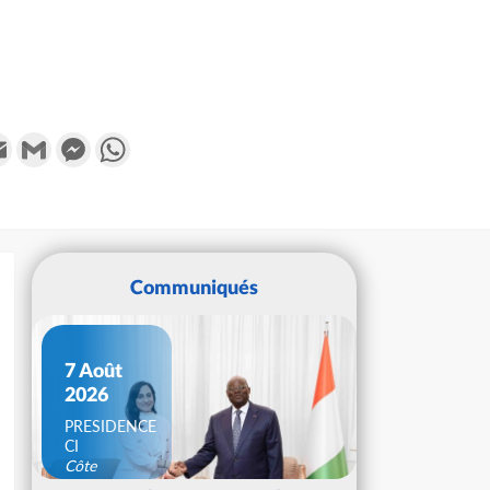
k
tter
Email
Gmail
Messenger
WhatsApp
Communiqués
7 Août
2026
PRESIDENCE
CI
Côte
d'Ivoire