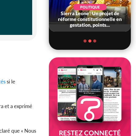
SOCIÉTÉ
POLITIQUE
voire : Concours
Sierra Leone : Un projet de
6, les résultats
réforme constitutionnelle en
bilité (1er tou...
gestation, points...
tés
si le
ra et a exprimé
éclaré que « Nous
RESTEZ CONNECTÉ