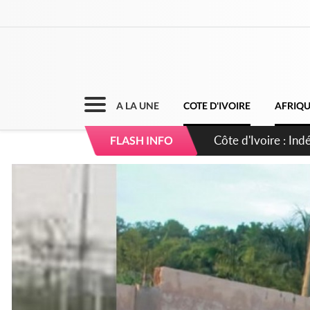
A LA UNE
COTE D'IVOIRE
AFRIQ
Sierra Leone : Un 
FLASH INFO
d'avance