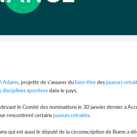
Côte d'I
CAFOP 202
d'admissi
i Adams
, projette de s’assurer du
bien-être
des
joueurs retrai
 disciplines sportives
dans le pays.
devant le Comité des nominations le 30 janvier dernier à Acc
que rencontrent certains
joueurs retraités
.
ams qui est aussi le député de la circonscription de Buem a d