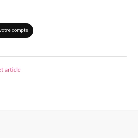
votre compte
 article