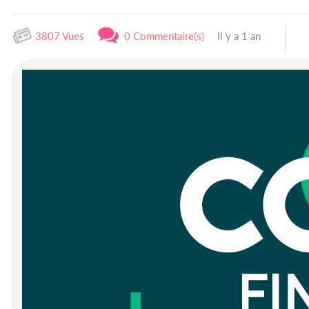
3807 Vues
0 Commentaire(s)
Il y a 1 an