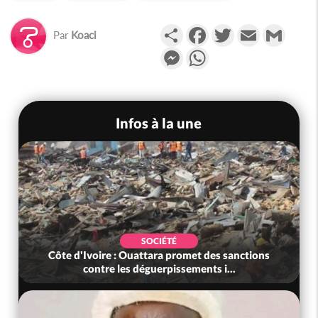
Partager
Facebook
Twitter
Email
Gmail
Par
Koaci
Messenger
WhatsApp
Infos à la une
SOCIÉTÉ
Côte d'Ivoire : Ouattara promet des sanctions
contre les déguerpissements i...