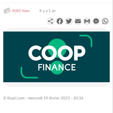
4082 Vues
Il y a 1 an
Partager
Facebook
Twitter
Email
Gmail
Messen
W
© Koaci.com - mercredi 19 février 2025 - 20:36