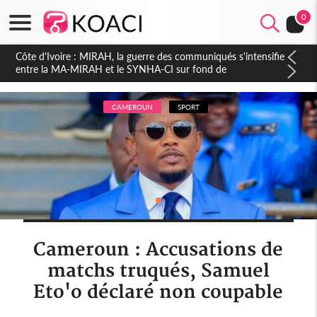
0
Côte d'Ivoire : Indépendance 2026, Thiam plaide pour un
environnement démocratique plus apaisé
CAMEROUN
SPORT
Cameroun : Accusations de
matchs truqués, Samuel
Eto'o déclaré non coupable