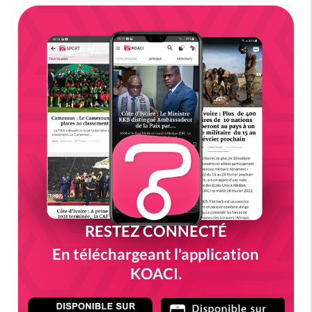
RESTEZ CONNECTÉ
En téléchargeant l'application
KOACI.