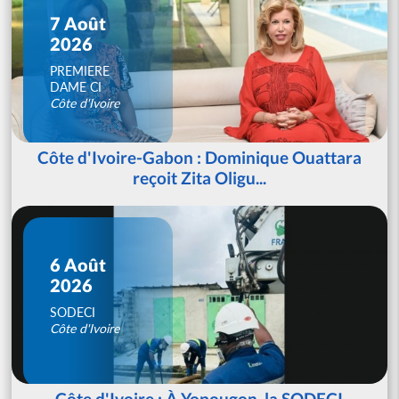
7 Août
2026
PREMIERE
DAME CI
Côte d'Ivoire
Côte d'Ivoire-Gabon : Dominique Ouattara
reçoit Zita Oligu...
6 Août
2026
SODECI
Côte d'Ivoire
Côte d'Ivoire : À Yopougon, la SODECI