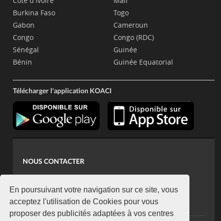
Côte d'Ivoire
Mali
Burkina Faso
Togo
Gabon
Cameroun
Congo
Congo (RDC)
Sénégal
Guinée
Bénin
Guinée Equatorial
Télécharger l'application KOACI
NOUS CONTACTER
contact@koaci.com
koaci@yahoo.fr
En poursuivant votre navigation sur ce site, vous
+225 07 08 85 52 93
acceptez l'utilisation de Cookies pour vous
proposer des publicités adaptées à vos centres