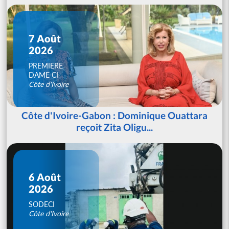
7 Août
2026
PREMIERE
DAME CI
Côte d'Ivoire
Côte d'Ivoire-Gabon : Dominique Ouattara
reçoit Zita Oligu...
6 Août
2026
SODECI
Côte d'Ivoire