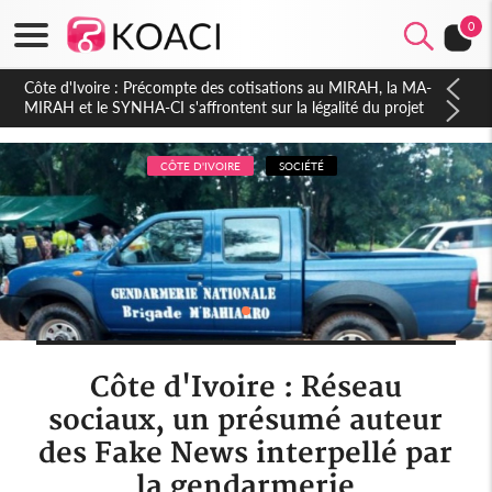
0
Côte d'Ivoire : Indépendance 2026, Thiam plaide pour un
environnement démocratique plus apaisé
CÔTE D'IVOIRE
SOCIÉTÉ
Côte d'Ivoire : Réseau
sociaux, un présumé auteur
des Fake News interpellé par
la gendarmerie