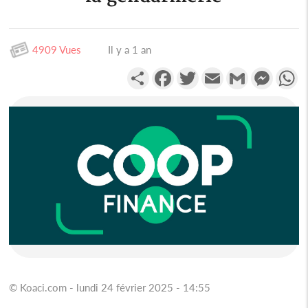
4909 Vues
Il y a 1 an
Partager
Facebook
Twitter
Email
Gmail
Messen
W
© Koaci.com - lundi 24 février 2025 - 14:55