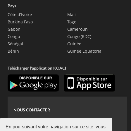
Pays
Côte d'Ivoire
Mali
Burkina Faso
Togo
Gabon
Cameroun
Congo
Congo (RDC)
Sénégal
Guinée
Bénin
Guinée Equatorial
Télécharger l'application KOACI
NOUS CONTACTER
contact@koaci.com
koaci@yahoo.fr
En poursuivant votre navigation sur ce site, vous