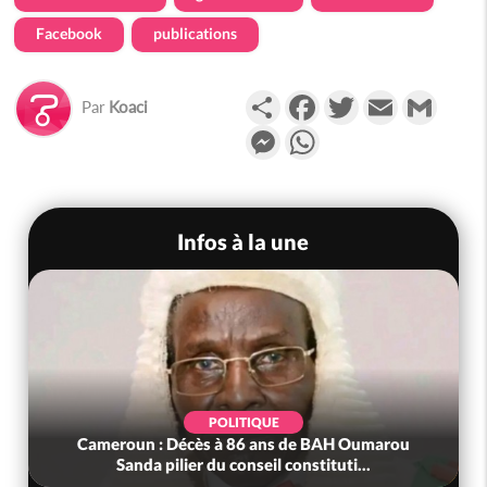
Facebook
publications
Partager
Facebook
Twitter
Email
Gmail
Par
Koaci
Messenger
WhatsApp
Infos à la une
POLITIQUE
Cameroun : Décès à 86 ans de BAH Oumarou
Sanda pilier du conseil constituti...