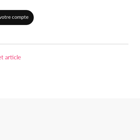
votre compte
 article