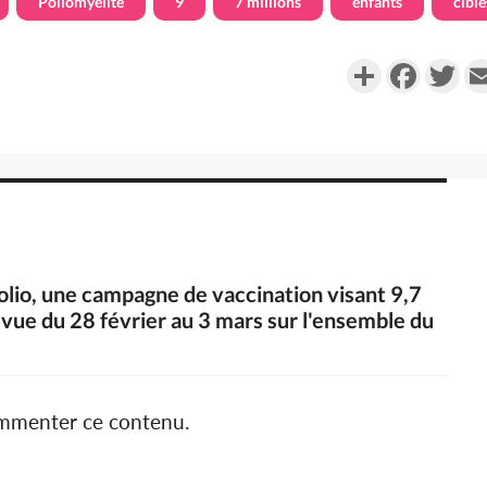
Poliomyélite
9
7 millions
enfants
ciblé
Partager
Faceboo
Twi
polio, une campagne de vaccination visant 9,7
révue du 28 février au 3 mars sur l'ensemble du
ommenter ce contenu.