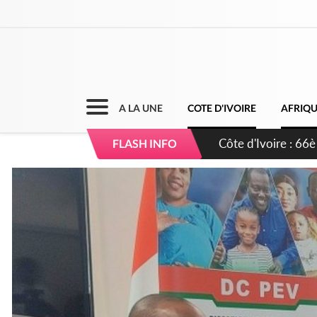
A LA UNE
COTE D'IVOIRE
AFRIQ
Côte d'Ivoire : À A
FLASH INFO
développement de