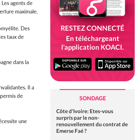
. Les agents de
verture maximale.
RESTEZ CONNECTÉ
omyélite. Des
des taux de
En téléchargeant
l'application KOACI.
pagne dans la
validantes. Il a
t permis de
SONDAGE
Côte d'Ivoire: Etes-vous
surpris par le non-
nécessite une
renouvellement du contrat de
Emerse Faé ?