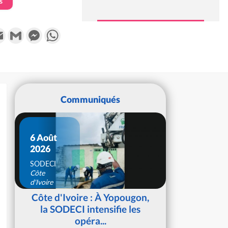
s
k
tter
Email
Gmail
Messenger
WhatsApp
Communiqués
6 Août
2026
SODECI
Côte
d'Ivoire
Côte d'Ivoire : À Yopougon,
la SODECI intensifie les
opéra...