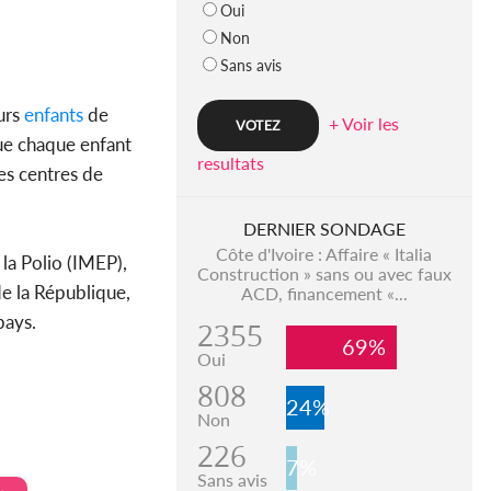
Oui
Non
Sans avis
urs
enfants
de
+ Voir les
que chaque enfant
resultats
es centres de
DERNIER SONDAGE
Côte d'Ivoire : Affaire « Italia
 la Polio (IMEP),
Construction » sans ou avec faux
de la République,
ACD, financement «...
pays.
2355
69%
Oui
808
24%
Non
226
7%
Sans avis