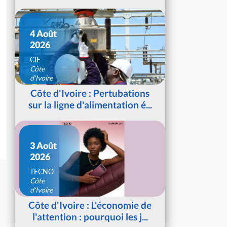
4 Août
2026
CIE
Côte
d'Ivoire
Côte d'Ivoire : Pertubations
sur la ligne d'alimentation é...
3 Août
2026
TECNO
Côte
d'Ivoire
Côte d'Ivoire : L'économie de
l'attention : pourquoi les j...