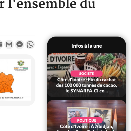
ur l'ensemble du
k
tter
Email
Gmail
Messenger
WhatsApp
Infos à la une
POLITIQUE
SOCIÉTÉ
re : Fête nationale,
Côte d'Ivoire : Fin du rachat
Ouattara accorde
des 100 000 tonnes de cacao,
âce à 4 661...
le SYNARFA-CI co...
POLITIQUE
d'Ivoire : 66è
POLITIQUE
versaire de
Côte d'Ivoire : À Abidjan,