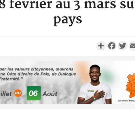
8 février au 3 mars s
pays
Partager
Faceboo
Twi
Côte d'Ivoi
Alassane 
la gr
Côte 
anni