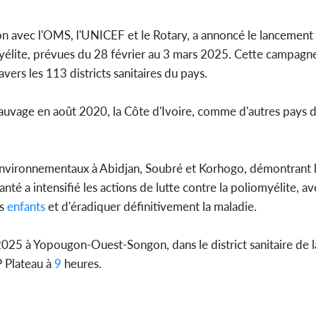
l'indépe
Ouatt
on avec l'OMS, l'UNICEF et le Rotary, a annoncé le lancement o
yélite, prévues du 28 février au 3 mars 2025. Cette campagn
vers les 113 districts sanitaires du pays.
Côte d'Ivoi
auvage en août 2020, la Côte d'Ivoire, comme d'autres pays de
Mamad
conseiller
nvironnementaux à Abidjan, Soubré et Korhogo, démontrant l
anté a intensifié les actions de lutte contre la poliomyélite, a
s
enfants
et d'éradiquer définitivement la maladie.
r 2025 à Yopougon-Ouest-Songon, dans le district sanitaire d
 Plateau à
9
heures.