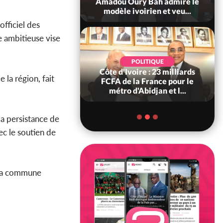
ndance, Alassane
Amadou Oury Bah admire le
ara prome...
modèle ivoirien et veu...
fficiel des
e ambitieuse vise
POLITIQUE
POLITIQUE
re : Décrispation ?
Côte d'Ivoire : 23 milliards
 la région, fait
ou Traoré ex
FCFA de la France pour le
 de Soro a recou...
métro d'Abidjan et l...
a persistance de
vec le soutien de
e la commune