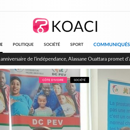
COMMUNIQUÉS
UE
POLITIQUE
SOCIÉTÉ
SPORT
bidjan, Amadou Oury Bah admire le modèle ivoirien et veut s'e
 la Guinée
CÔTE D'IVOIRE
SOCIÉTÉ