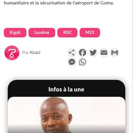
humanitaire et la sécurisation de l'aéroport de Goma.
Kigali
Londres
RDC
M23
Partager
Facebook
Twitter
Email
Gmail
Par
Koaci
Messenger
WhatsApp
Infos à la une