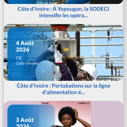
Côte d'Ivoire : À Yopougon, la SODECI
intensifie les opéra...
4 Août
2026
CIE
Côte d'Ivoire
Côte d'Ivoire : Pertubations sur la ligne
d'alimentation é...
3 Août
2026