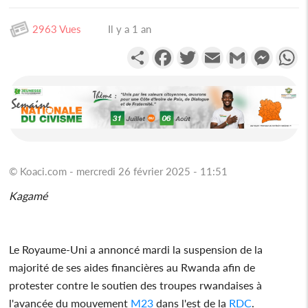
2963 Vues
Il y a 1 an
Partager
Facebook
Twitter
Email
Gmail
Messen
W
© Koaci.com - mercredi 26 février 2025 - 11:51
Kagamé
Le Royaume-Uni a annoncé mardi la suspension de la
majorité de ses aides financières au Rwanda afin de
protester contre le soutien des troupes rwandaises à
l'avancée du mouvement
M23
dans l'est de la
RDC
.