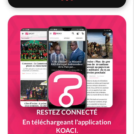
RESTEZ CONNECTÉ
En téléchargeant l'application
KOACI.