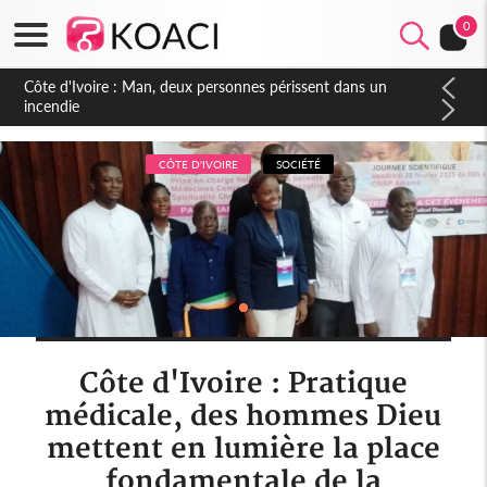
0
Côte d'Ivoire : Séileu, la célébration de la fête nationale
transformée en vaste campagne contre les produits
dépigmentants dangereux
CÔTE D'IVOIRE
SOCIÉTÉ
Côte d'Ivoire : Pratique
médicale, des hommes Dieu
mettent en lumière la place
fondamentale de la