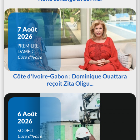
7 Août
2026
PREMIERE
DAME CI
Côte d'Ivoire
Côte d'Ivoire-Gabon : Dominique Ouattara
reçoit Zita Oligu...
6 Août
2026
SODECI
Côte d'Ivoire