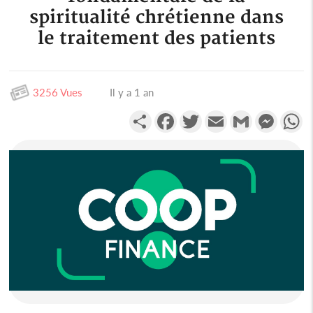
spiritualité chrétienne dans
le traitement des patients
3256 Vues
Il y a 1 an
Partager
Facebook
Twitter
Email
Gmail
Messen
W