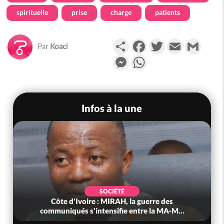
spirituelle
prise
charge
patients
Partager
Facebook
Twitter
Email
Gmail
Par
Koaci
Messenger
WhatsApp
Infos à la une
SOCIÉTÉ
Côte d'Ivoire : MIRAH, la guerre des
communiqués s'intensifie entre la MA-M...