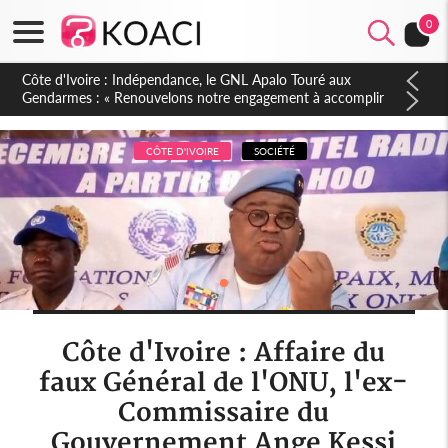
0
Sierra Leone : Un projet de réforme constitutionnelle en
gestation, points clés des amendements, un exclu d'avance
CÔTE D'IVOIRE
SOCIÉTÉ
Côte d'Ivoire : Affaire du
faux Général de l'ONU, l'ex-
Commissaire du
Gouvernement Ange Kessi