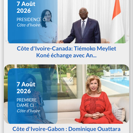
7 Août
2026
PRESIDENCE CI
Côte d'Ivoire
Côte d'Ivoire-Canada: Tiémoko Meyliet
Koné échange avec An...
7 Août
2026
PREMIERE
DAME CI
Côte d'Ivoire
Côte d'Ivoire-Gabon : Dominique Ouattara