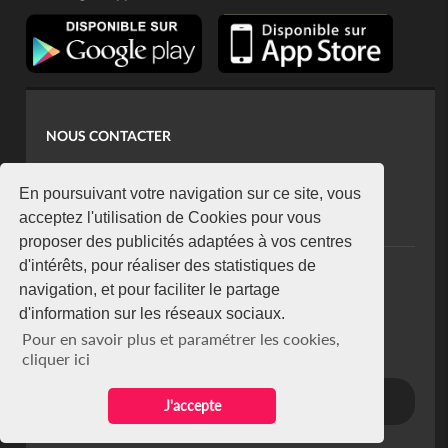
NOUS CONTACTER
contact@koaci.com
koaci@yahoo.fr
En poursuivant votre navigation sur ce site, vous
+225 07 08 85 52 93
acceptez l'utilisation de Cookies pour vous
proposer des publicités adaptées à vos centres
d'intérêts, pour réaliser des statistiques de
NEWSLETTER
navigation, et pour faciliter le partage
Restez connecté via notre newsletter
d'information sur les réseaux sociaux.
S'abonner
Pour en savoir plus et paramétrer les cookies,
Se désabonner
cliquer ici
J'accepte