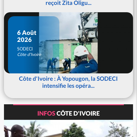
reçoit Zita Oligu...
6 Août
2026
SODECI
Côte d'Ivoire
Côte d'Ivoire : À Yopougon, la SODECI
intensifie les opéra...
INFOS
CÔTE D'IVOIRE