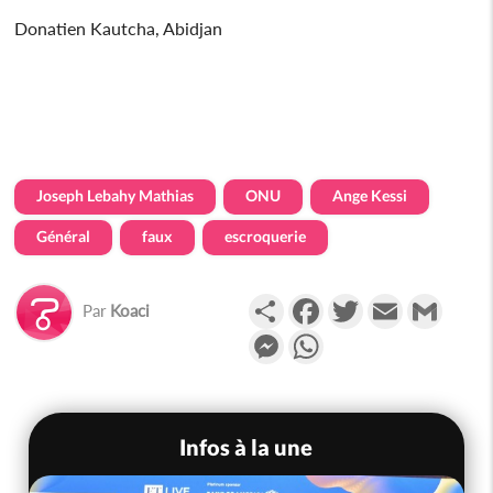
Donatien Kautcha, Abidjan
Joseph Lebahy Mathias
ONU
Ange Kessi
Général
faux
escroquerie
Partager
Facebook
Twitter
Email
Gmail
Par
Koaci
Messenger
WhatsApp
Infos à la une