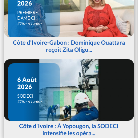
2026
PREMIERE
DAME CI
Côte d'Ivoire
Côte d'Ivoire-Gabon : Dominique Ouattara
reçoit Zita Oligu...
6 Août
2026
SODECI
Côte d'Ivoire
Côte d'Ivoire : À Yopougon, la SODECI
intensifie les opéra...