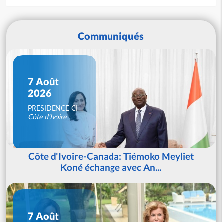
Communiqués
7 Août
2026
PRESIDENCE CI
Côte d'Ivoire
Côte d'Ivoire-Canada: Tiémoko Meyliet
Koné échange avec An...
7 Août