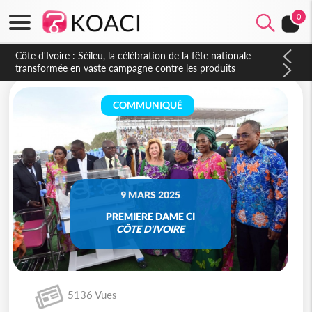
0
Côte d'Ivoire : Séileu, la célébration de la fête nationale
transformée en vaste campagne contre les produits
dépigmentants dangereux
COMMUNIQUÉ
9 MARS 2025
PREMIERE DAME CI
CÔTE D'IVOIRE
5136 Vues