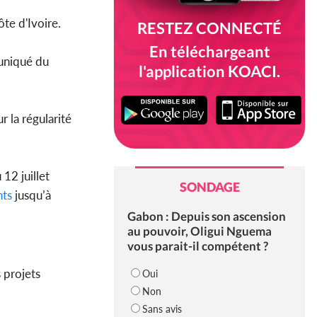
ôte d'Ivoire.
RESTEZ CONNECTÉ
En téléchargeant
muniqué du
l'application KOACI.
r la régularité
2 juillet
SONDAGE
nts
jusqu’à
Gabon : Depuis son ascension
au pouvoir, Oligui Nguema
vous parait-il compétent ?
 projets
Oui
Non
Sans avis