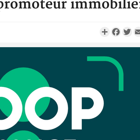
promoteur immobilie
Partager
Faceboo
Twi
Côte d'I
personnes 
Côte d'Ivo
son coll
million