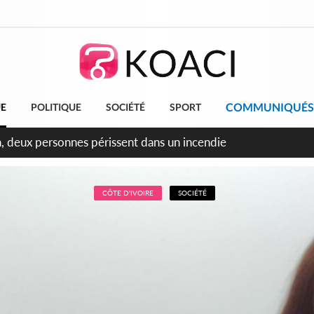
COMMUNIQUÉS
UE
POLITIQUE
SOCIÉTÉ
SPORT
leu, la célébration de la fête nationale transformée en vaste 
ngereux
CÔTE D'IVOIRE
SOCIÉTÉ