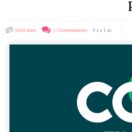
5065 Vues
1 Commentaire(s)
Il y a 1 an