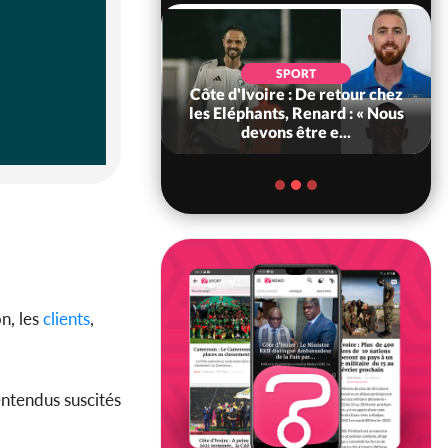
POLITIQUE
d'Ivoire : 66e
SPORT
versaire de
Côte d'Ivoire : De retour chez
ance, les Forces de
les Eléphants, Renard : « Nous
fense e...
devons être e...
n, les
clients
,
entendus suscités