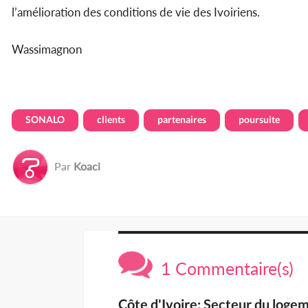
l’amélioration des conditions de vie des Ivoiriens.
Wassimagnon
SONALO
clients
partenaires
poursuite
Par
Koaci
1 Commentaire(s)
Côte d'Ivoire: Secteur du logem