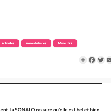
activités
immobilières
Mme Kra
Partager
Faceboo
Twi
ent, la SONALO rassure qu'elle est bel et bien