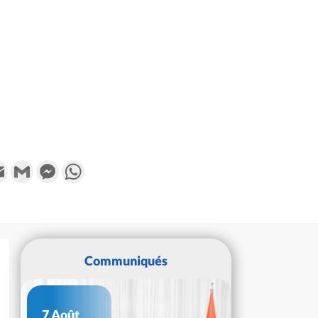
k
tter
Email
Gmail
Messenger
WhatsApp
Communiqués
7 Août