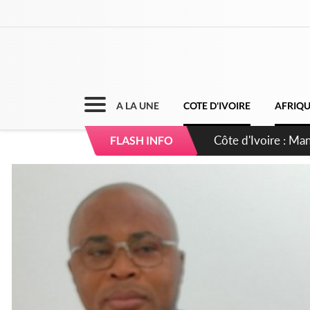
A LA UNE
COTE D'IVOIRE
AFRIQ
Côte d'Ivoire : Séi
FLASH INFO
dépigmentants da