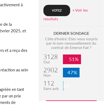
 activement à
+ Voir les
resultats
e de la
évrier 2025, et
DERNIER SONDAGE
Côte d'Ivoire: Etes-vous surpris
par le non-renouvellement du
contrat de Emerse Faé ?
s et a reçu des
3128
51%
Oui
2902
réaction au sein
47%
Non
112
2%
Sans avis
agréée en tant
 par un prix
ements de