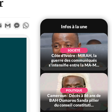
r
k
tter
Email
Gmail
Messenger
WhatsApp
Infos à la une
SOCIÉTÉ
SOCIÉTÉ
voire : Man, deux
Côte d'Ivoire : MIRAH, la
périssent dans un
guerre des communiqués
incendie
s'intensifie entre la MA-M...
SOCIÉTÉ
POLITIQUE
ire : Daloa, il tue
Cameroun : Décès à 86 ans de
ègue et cache 38
BAH Oumarou Sanda pilier
s dans une fo...
du conseil constituti...