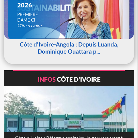
2026
PREMIERE
DAME CI
Côte d'Ivoire
Côte d'Ivoire-Angola : Depuis Luanda,
Dominique Ouattara p...
INFOS
CÔTE D'IVOIRE
Côte d'Ivoire : Réforme sanitaire, le gouvernement