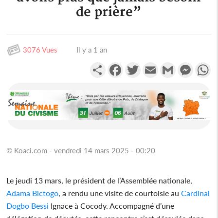
de prière”
3076 Vues
Il y a 1 an
Partager
Facebook
Twitter
Email
Gmail
Messen
W
© Koaci.com - vendredi 14 mars 2025 - 00:20
Le jeudi 13 mars, le président de l’Assemblée nationale,
Adama Bictogo
, a rendu une visite de courtoisie au
Cardinal
Dogbo Bessi
Ignace à Cocody. Accompagné d’une