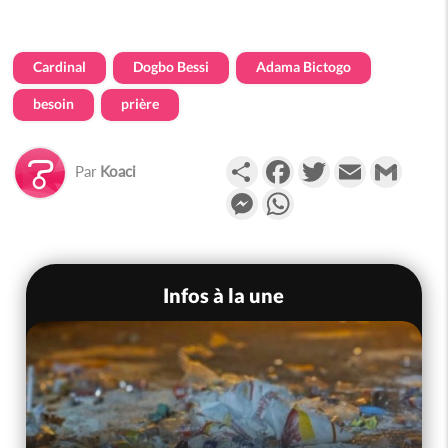
Cardinal
Dogbo Bessi
Adama Bictogo
besoin
prière
Partager
Facebook
Twitter
Email
Gmail
Par
Koaci
Messenger
WhatsApp
Infos à la une