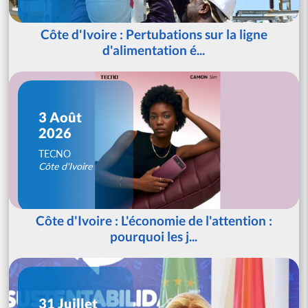
Côte d'Ivoire : Pertubations sur la ligne
d'alimentation é...
3 Août
2026
TECNO
Côte d'Ivoire
Côte d'Ivoire : L'économie de l'attention :
pourquoi les j...
31 Juillet