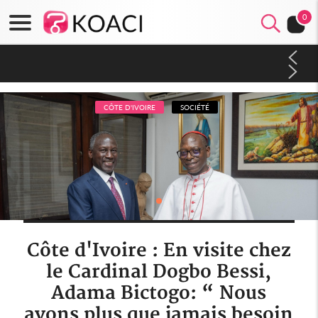
0
Côte d'Ivoire : CHU de Treichville, après la fronde, les agents
contractuels obtiennent un accord avec la direction sur les
arriérés du SMIG 2023
CÔTE D'IVOIRE
SOCIÉTÉ
Côte d'Ivoire : En visite chez
le Cardinal Dogbo Bessi,
Adama Bictogo: “ Nous
avons plus que jamais besoin