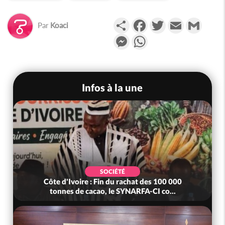
Partager
Facebook
Twitter
Email
Gmail
Par
Koaci
Messenger
WhatsApp
Infos à la une
SOCIÉTÉ
Côte d'Ivoire : Fin du rachat des 100 000
tonnes de cacao, le SYNARFA-CI co...