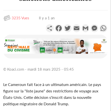
3235 Vues
Il y a 1 an
Partager
Facebook
Twitter
Email
Gmail
Messen
W
© Koaci.com - mardi 18 mars 2025 - 05:45
Le Cameroun fait face à un ultimatum américain. Le pays
figure sur la "liste jaune" des restrictions de voyage aux
États-Unis. Cette décision s'inscrit dans la nouvelle
politique migratoire de Donald Trump.