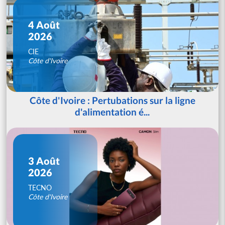
4 Août
2026
CIE
Côte d'Ivoire
Côte d'Ivoire : Pertubations sur la ligne
d'alimentation é...
3 Août
2026
TECNO
Côte d'Ivoire