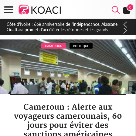
0
Côte d'Ivoire : À Abidjan, Amadou Oury Bah admire le modèle
ivoirien et veut s'en inspirer pour accélérer le développement
de la Guinée
CAMEROUN
POLITIQUE
Cameroun : Alerte aux
voyageurs camerounais, 60
jours pour éviter des
sanctions américaines