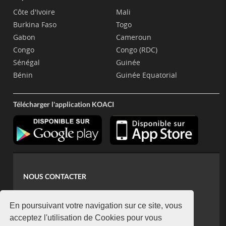
Côte d'Ivoire
Mali
Burkina Faso
Togo
Gabon
Cameroun
Congo
Congo (RDC)
Sénégal
Guinée
Bénin
Guinée Equatorial
Télécharger l'application KOACI
NOUS CONTACTER
contact@koaci.com
koaci@yahoo.fr
En poursuivant votre navigation sur ce site, vous
+225 07 08 85 52 93
acceptez l'utilisation de Cookies pour vous