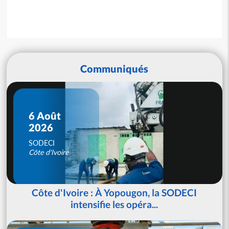
Communiqués
6 Août
2026
SODECI
Côte d'Ivoire
Côte d'Ivoire : À Yopougon, la SODECI
intensifie les opéra...