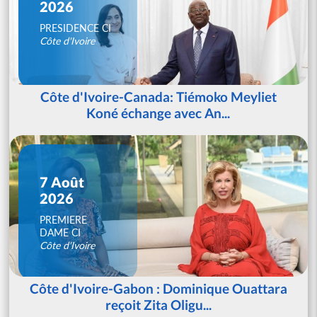
2026
PRESIDENCE CI
Côte d'Ivoire
Côte d'Ivoire-Canada: Tiémoko Meyliet
Koné échange avec An...
7 Août
2026
PREMIERE
DAME CI
Côte d'Ivoire
Côte d'Ivoire-Gabon : Dominique Ouattara
reçoit Zita Oligu...