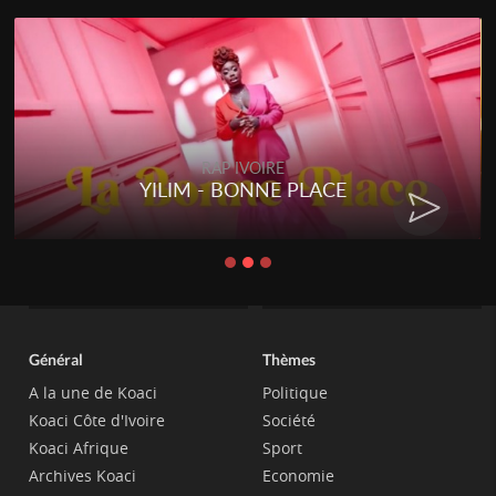
RAP IVOIRE
RENARD BARAKISSA - DOS DE
CHAT
Général
Thèmes
A la une de Koaci
Politique
Koaci Côte d'Ivoire
Société
Koaci Afrique
Sport
Archives Koaci
Economie