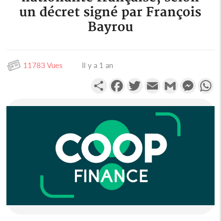
un décret signé par François
Bayrou
11783 Vues
Il y a 1 an
Partager
Facebook
Twitter
Email
Gmail
Messen
W