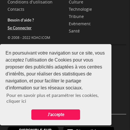
Conditions d'utilisation
Culture
Contacts
Technologie
Tribune
Besoin d'aide ?
Evènement
Se Connecter
Santé
© 2008 - 2022 KOACI.COM
En poursuivant votre navigation sur ce site, vous
Pays
acceptez l'utilisation de Cookies pour vous
proposer des publicités adaptées à vos centres
Côte d'Ivoire
Mali
d'intérêts, pour réaliser des statistiques de
Burkina Faso
Togo
navigation, et pour faciliter le partage
Gabon
Cameroun
d'information sur les réseaux sociaux.
Congo
Congo (RDC)
Pour en savoir plus et paramétrer les cookies,
Sénégal
Guinée
cliquer ici
Bénin
Guinée Equatorial
J'accepte
Télécharger l'application KOACI