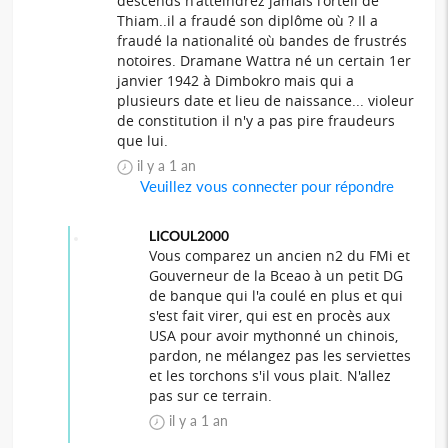
descends n'atteindrez jamais l'orteil de
Thiam..il a fraudé son diplôme où ? Il a
fraudé la nationalité où bandes de frustrés
notoires. Dramane Wattra né un certain 1er
janvier 1942 à Dimbokro mais qui a
plusieurs date et lieu de naissance... violeur
de constitution il n'y a pas pire fraudeurs
que lui.
il y a 1 an
Veuillez vous connecter pour répondre
LICOUL2000
Vous comparez un ancien n2 du FMi et
Gouverneur de la Bceao à un petit DG
de banque qui l'a coulé en plus et qui
s'est fait virer, qui est en procès aux
USA pour avoir mythonné un chinois,
pardon, ne mélangez pas les serviettes
et les torchons s'il vous plait. N'allez
pas sur ce terrain.
il y a 1 an