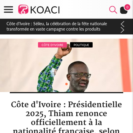
0
Côte d'Ivoire : Séileu, la célébration de la fête nationale
transformée en vaste campagne contre les produits
dépigmentants dangereux
CÔTE D'IVOIRE
POLITIQUE
Côte d'Ivoire : Présidentielle
2025, Thiam renonce
officiellement à la
nationalité française, selon