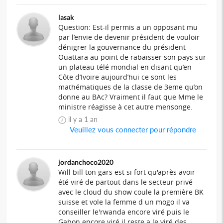
lasak
Question: Est-il permis a un opposant mu
par l’envie de devenir président de vouloir
dénigrer la gouvernance du président
Ouattara au point de rabaisser son pays sur
un plateau télé mondial en disant qu’en
Côte d’Ivoire aujourd’hui ce sont les
mathématiques de la classe de 3eme qu’on
donne au BAc? Vraiment il faut que Mme le
ministre réagisse à cet autre mensonge.
il y a 1 an
Veuillez vous connecter pour répondre
jordanchoco2020
Will bill ton gars est si fort qu'après avoir
été viré de partout dans le secteur privé
avec le cloud du show coule la première BK
suisse et vole la femme d un mogo il va
conseiller le'rwanda encore viré puis le
Gabon encore viré il reste a le viré des