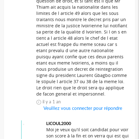
question de droit, et si tant est il que Mr
Thiam ait acquis la nationalite dans les
limites de l article 49 alors que les sous
traitants nous montre le decret pris par un
ministre de la justice Ivoirienne lui notifiant
sa perte de la qualite d Ivoirien. Si l on s en
tient a l article 48 alors le chef de l etat
actuel est frappe du meme sceau car s
etant prevalu d une autre nationalite
puisqu ayant confie que ces deux parents
etant eux meme Ivoiriens, a moins qu il
nous produise un decret de reintegration
signe du president Laurent Gbagbo comme
le stipule l article 37 ou 38 de la meme loi.
Le droit rien que le droit sera qu applique
de facon general et impersonnel.
il y a 1 an
Veuillez vous connecter pour répondre
LICOUL2000
Moi je veux qu'il soit candidat pour voir
son score à la fin et on verra qui est qui