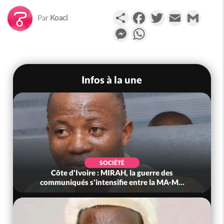
Partager
Facebook
Twitter
Email
Gmail
Par
Koaci
Messenger
WhatsApp
Infos à la une
POLITIQUE
Côte d'Ivoire : Après le pari réussi du 66e
anniversaire, Adama Bictogo : «...