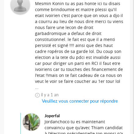
Mesmin Konin tu as pas honte ici tu disais
comme brindoumie et maitre plessi qu'il
etait ivoirien c'est parce que on vous a djo il
a courru au lieu de nous dire merci tu viens
nous faire une lecon de droit
garbadromique a defaut de droit
constitutionnel. le fait est que il a menti
persisté et signé !!!! ainsi que des haut
cadre ropéros de sa garde lol. Du coup son
election a la tete du pdci est invalide aussi
car pour diriger un parti en RCI il faut etre
ivoiriens car tu touches des financement de
l'etat !!mais on te fait cadeau de ca nous on
veut le voir se faire coucher au 1er tour lol
...
il y a 1 an
Veuillez vous connecter pour répondre
Joperfal
Jordanchoco tu es maintenant
convaincu que qu'avec Thiam candidat
à l'élection présidentielle ton monsi n'a