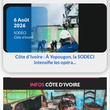
6 Août
2026
SODECI
Côte d'Ivoire
Côte d'Ivoire : À Yopougon, la SODECI
intensifie les opéra...
INFOS
CÔTE D'IVOIRE