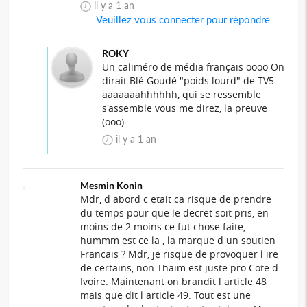
il y a 1 an
Veuillez vous connecter pour répondre
ROKY
Un caliméro de média français oooo On
dirait Blé Goudé "poids lourd" de TV5
aaaaaaahhhhhh, qui se ressemble
s'assemble vous me direz, la preuve
(ooo)
il y a 1 an
Mesmin Konin
Mdr, d abord c etait ca risque de prendre
du temps pour que le decret soit pris, en
moins de 2 moins ce fut chose faite,
hummm est ce la , la marque d un soutien
Francais ? Mdr, je risque de provoquer l ire
de certains, non Thaim est juste pro Cote d
Ivoire. Maintenant on brandit l article 48
mais que dit l article 49. Tout est une