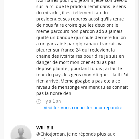
ivoiritaires pour qlq jeton il jette son devolu
sur la rci que le prado a remit dans le sens
du miracle , il est tellement fan du
president et ses roperos aussi qu'ils tente
de nous faire croire que les deux ont le
meme parcours non pardon ado a jamais
quitté un banque qui coule derriere lui. on
a un gars aidé par qlq canaux francais va
pleurer sur france 24 qui redevient la
chaine des ivoiritaires pour dire je suis en
danger de mort mon cher et tu as pas
deposé plainte , pourtant tu dis j'ai fait le
tour du pays les gens mon dit que ...la il t 'ai
rien arrivé .Meme gbagbo a pas ete a ce
niveau de mensonge vraiment tu es connait
pas la honte deh
il y a 1 an
Veuillez vous connecter pour répondre
Will_Bill
@Chiotjordan, Je ne réponds plus aux