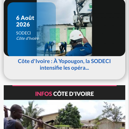
6 Août
2026
SODECI
Côte d'Ivoire
Côte d'Ivoire : À Yopougon, la SODECI
intensifie les opéra...
INFOS
CÔTE D'IVOIRE