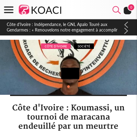
0
Sierra Leone : Un projet de réforme constitutionnelle en
gestation, points clés des amendements, un exclu d'avance
CÔTE D'IVOIRE
SOCIÉTÉ
Côte d'Ivoire : Koumassi, un
tournoi de maracana
endeuillé par un meurtre