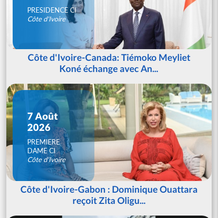
PRESIDENCE CI
Côte d'Ivoire
Côte d'Ivoire-Canada: Tiémoko Meyliet
Koné échange avec An...
7 Août
2026
PREMIERE
DAME CI
Côte d'Ivoire
Côte d'Ivoire-Gabon : Dominique Ouattara
reçoit Zita Oligu...