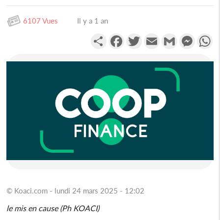
6107 Vues
Il y a 1 an
Partager
Facebook
Twitter
Email
Gmail
Messen
W
© Koaci.com - lundi 24 mars 2025 - 12:02
le mis en cause (Ph KOACI)