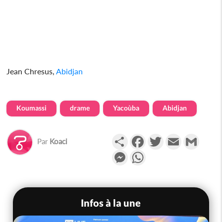
Jean Chresus,
Abidjan
Koumassi
drame
Yacoùba
Abidjan
Partager
Facebook
Twitter
Email
Gmail
Par
Koaci
Messenger
WhatsApp
Infos à la une