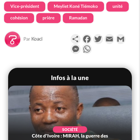
Vice-président
Meyliet Koné Tiémoko
unité
cohésion
prière
Ramadan
Partager
Facebook
Twitter
Email
Gmail
Par
Koaci
Messenger
WhatsApp
Infos à la une
SOCIÉTÉ
Côte d'Ivoire : MIRAH, la guerre des