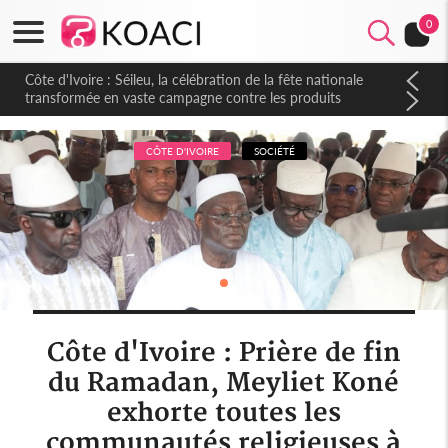
0
Côte d'Ivoire : Séileu, la célébration de la fête nationale
transformée en vaste campagne contre les produits
dépigmentants dangereux
CÔTE D'IVOIRE
SOCIÉTÉ
Côte d'Ivoire : Prière de fin
du Ramadan, Meyliet Koné
exhorte toutes les
communautés religieuses à