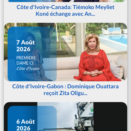
Côte d'Ivoire-Canada: Tiémoko Meyliet
Koné échange avec An...
7 Août
2026
PREMIERE
DAME CI
Côte d'Ivoire
Côte d'Ivoire-Gabon : Dominique Ouattara
reçoit Zita Oligu...
6 Août
2026