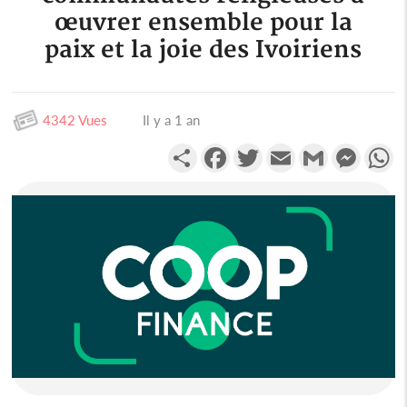
œuvrer ensemble pour la
paix et la joie des Ivoiriens
4342 Vues
Il y a 1 an
Partager
Facebook
Twitter
Email
Gmail
Messen
W