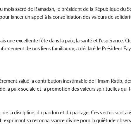
n du mois sacré de Ramadan, le président de la République du S
Côte d'
 pour lancer un appel à la consolidation des valeurs de solidari
sanitaire
modernise
ais une excellente fête dans la paix, la santé et l’espérance. 
nforcement de nos liens familiaux », a déclaré le Président Fa
ièrement salué la contribution inestimable de l’Imam Ratib, de
e la paix sociale et la promotion des valeurs spirituelles qui 
de la discipline, du pardon et du partage. Ces vertus sont auss
ent, exprimant sa reconnaissance divine pour la quiétude obser