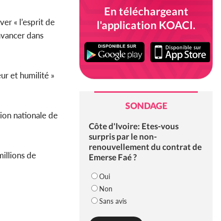
En téléchargeant
er « l’esprit de
l'application KOACI.
 avancer dans
ur et humilité »
SONDAGE
ion nationale de
Côte d'Ivoire: Etes-vous
surpris par le non-
renouvellement du contrat de
millions de
Emerse Faé ?
Oui
Non
Sans avis