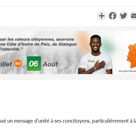
Partager
Faceboo
Twi
Côte d'Ivo
2026, 
battant de
Côte d'Ivo
socié
gouverneme
essé un message d'unité à ses concitoyens, particulièrement 