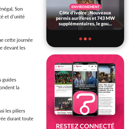
SANTÉ
ENVIRONEMENT
énégal, Son
Ivoire : Réforme
Côte d'Ivoire : Nouveaux
té et d’unité
, le gouvernement
permis aurifères et 743 MW
 ses structures...
supplémentaires, le gou...
Que cette journée
ye devant les
s guides
fondent la
i les piliers
vée durant toute
RESTEZ CONNECTÉ