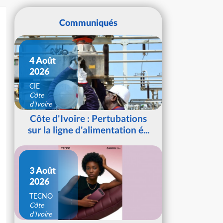
Communiqués
4 Août
2026
CIE
Côte
d'Ivoire
Côte d'Ivoire : Pertubations
sur la ligne d'alimentation é...
3 Août
2026
TECNO
Côte
d'Ivoire