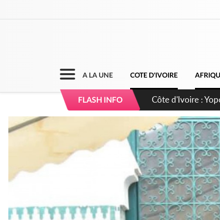
A LA UNE
COTE D'IVOIRE
AFRIQ
Côte d'Ivoire : CHU
FLASH INFO
direction sur les 