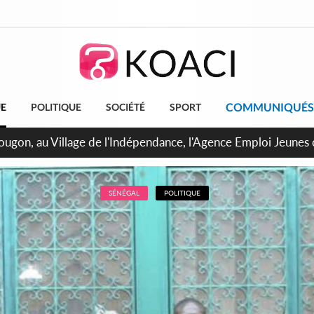
COMMUNIQUÉS
UE
POLITIQUE
SOCIÉTÉ
SPORT
 de Treichville, après la fronde, les agents contractuels obti
arriérés du SMIG 2023
SÉNÉGAL
POLITIQUE