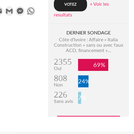
+ Voir les
k
tter
Email
Gmail
Messenger
WhatsApp
resultats
DERNIER SONDAGE
Côte d'Ivoire : Affaire « Italia
Construction » sans ou avec faux
ACD, financement «...
2355
69%
Oui
808
24%
Non
226
7%
Sans avis