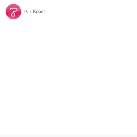
Par
Koaci