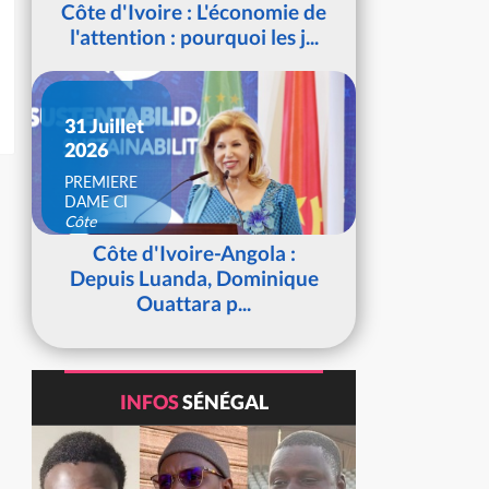
Côte d'Ivoire : L'économie de
l'attention : pourquoi les j...
31 Juillet
2026
PREMIERE
DAME CI
Côte
d'Ivoire
Côte d'Ivoire-Angola :
Depuis Luanda, Dominique
Ouattara p...
INFOS
SÉNÉGAL