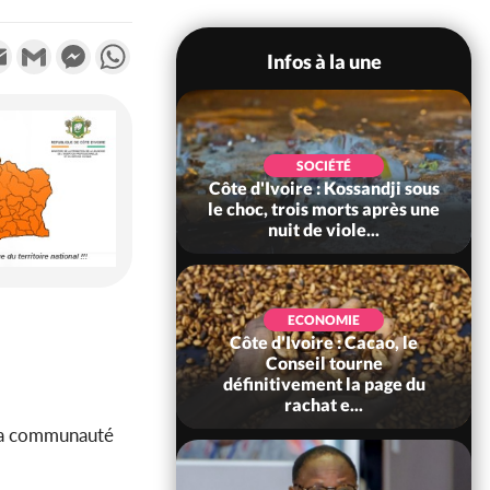
k
tter
Email
Gmail
Messenger
WhatsApp
Infos à la une
POLITIQUE
SOCIÉTÉ
ire : Indépendance
Côte d'Ivoire : Kossandji sous
Yopougon coeur
le choc, trois morts après une
 la célébration...
nuit de viole...
ECONOMIE
Côte d'Ivoire : Cacao, le
SOCIÉTÉ
ire : Réforme de la
Conseil tourne
té civile, le
définitivement la page du
nt valide six dé...
rachat e...
à la communauté