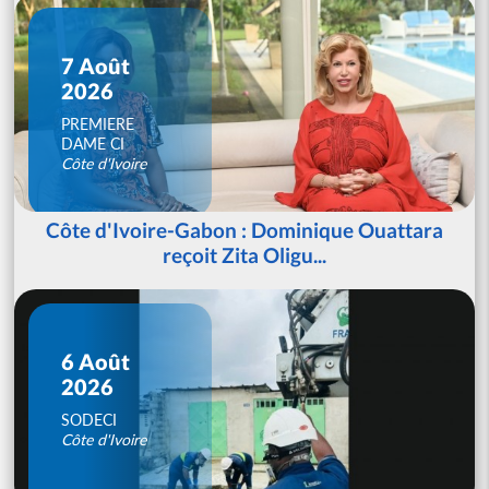
7 Août
2026
PREMIERE
DAME CI
Côte d'Ivoire
Côte d'Ivoire-Gabon : Dominique Ouattara
reçoit Zita Oligu...
6 Août
2026
SODECI
Côte d'Ivoire