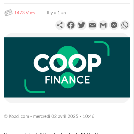
1473 Vues
Il y a 1 an
Partager
Facebook
Twitter
Email
Gmail
Messen
W
© Koaci.com - mercredi 02 avril 2025 - 10:46