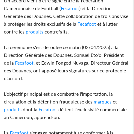
Un accord vient d'être signé entre la Fédération
Camerounaise de Football (
Fecafoot
) et la Direction
Générale des Douanes. Cette collaboration de trois ans vise
à protéger les droits exclusifs de la
Fecafoot
et à lutter
contre les
produits
contrefaits.
La cérémonie s'est déroulée ce matin (02/04/2025) à la
Direction Générale des Douanes. Samuel Eto'o, Président
de la
Fecafoot
, et Edwin Fongod Nuvaga, Directeur Général
des Douanes, ont apposé leurs signatures sur ce protocole
d'accord.
L'objectif principal est de combattre l'importation, la
circulation et la détention frauduleuse des
marques
et
produits
dont la
Fecafoot
détient l'exclusivité commerciale
au Cameroun, apprend-on.
La
Fecafoot
s'engage notamment à se conformer à la