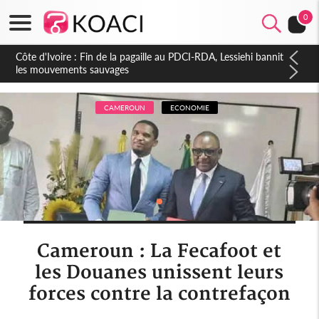
0
Côte d'Ivoire : Ouattara promet des sanctions contre les
déguerpissements illégaux
CAMEROUN
ECONOMIE
Cameroun : La Fecafoot et
les Douanes unissent leurs
forces contre la contrefaçon