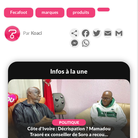
Fecafoot
marques
produits
Partager
Facebook
Twitter
Email
Gmail
Par
Koaci
Messenger
WhatsApp
Infos à la une
POLITIQUE
Côte d'Ivoire : Décrispation ? Mamadou
Traoré ex conseiller de Soro a recou...