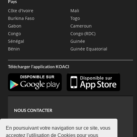
Pays
Côte d'Ivoire
Mali
Burkina Faso
Togo
Gabon
Cameroun
Congo
Congo (RDC)
Sénégal
Guinée
Bénin
Guinée Equatorial
Télécharger l'application KOACI
NOUS CONTACTER
contact@koaci.com
koaci@yahoo.fr
En poursuivant votre navigation sur ce site, vous
+225 07 08 85 52 93
acceptez l'utilisation de Cookies pour vous