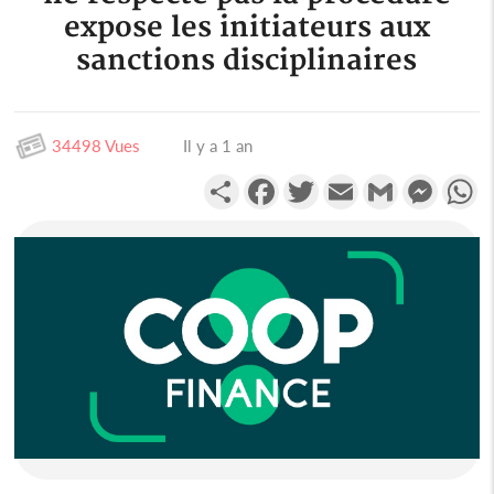
expose les initiateurs aux
sanctions disciplinaires
34498 Vues
Il y a 1 an
Partager
Facebook
Twitter
Email
Gmail
Messen
W