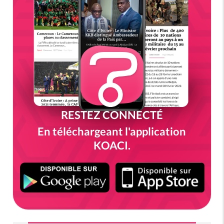
RESTEZ CONNECTÉ
En téléchargeant l'application
KOACI.