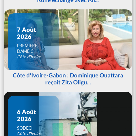
7 Août
2026
PREMIERE
DAME CI
Côte d'Ivoire
Côte d'Ivoire-Gabon : Dominique Ouattara
reçoit Zita Oligu...
6 Août
2026
SODECI
Côte d'Ivoire