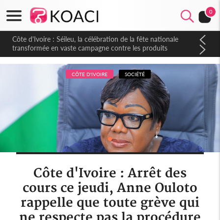
0
Côte d'Ivoire : Séileu, la célébration de la fête nationale
transformée en vaste campagne contre les produits
dépigmentants dangereux
CÔTE D'IVOIRE
SOCIÉTÉ
Côte d'Ivoire : Arrêt des
cours ce jeudi, Anne Ouloto
rappelle que toute grève qui
ne respecte pas la procédure