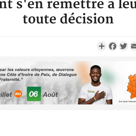
nt s'en remettre à le
toute décision
Partager
Faceboo
Twi
Côte d'Ivoi
Alassane 
la gr
Côte 
anni