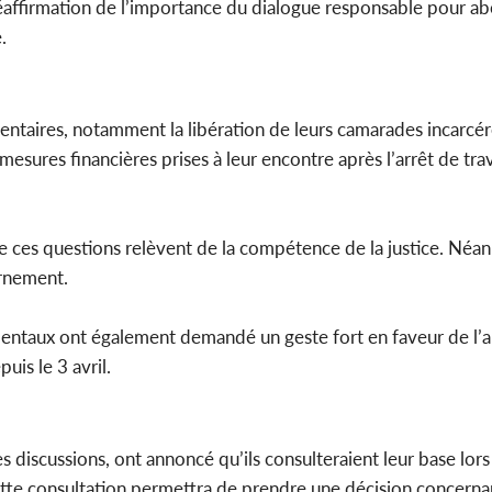
a réaffirmation de l’importance du dialogue responsable pour ab
.
ntaires, notamment la libération de leurs camarades incarcéré
mesures financières prises à leur encontre après l’arrêt de tra
es questions relèvent de la compétence de la justice. Néanm
ernement.
mentaux ont également demandé un geste fort en faveur de l’
uis le 3 avril.
des discussions, ont annoncé qu’ils consulteraient leur base lor
tte consultation permettra de prendre une décision concernan