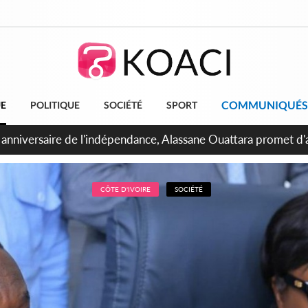
COMMUNIQUÉS
UE
POLITIQUE
SOCIÉTÉ
SPORT
bidjan, Amadou Oury Bah admire le modèle ivoirien et veut s'e
 la Guinée
CÔTE D'IVOIRE
SOCIÉTÉ