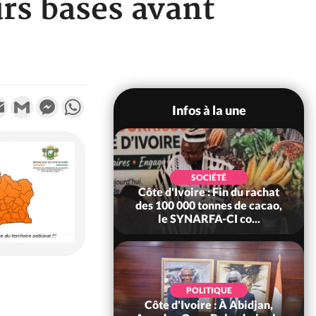
urs bases avant
k
tter
Email
Gmail
Messenger
WhatsApp
Infos à la une
POLITIQUE
SOCIÉTÉ
re : Fête nationale,
Côte d'Ivoire : Fin du rachat
Ouattara accorde
des 100 000 tonnes de cacao,
âce à 4 661...
le SYNARFA-CI co...
POLITIQUE
d'Ivoire : 66è
POLITIQUE
versaire de
Côte d'Ivoire : À Abidjan,