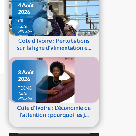
4 Août
2026
CIE
Côte
d'Ivoire
Côte d'Ivoire : Pertubations
sur la ligne d'alimentation é...
3 Août
2026
TECNO
Côte
d'Ivoire
Côte d'Ivoire : L'économie de
l'attention : pourquoi les j...