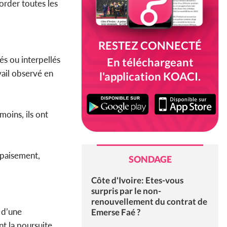
order toutes les
RESTEZ CONNECTÉ
s ou interpellés
En téléchargeant
vail observé en
l'application KOACI.
oins, ils ont
apaisement,
SONDAGE
Côte d'Ivoire: Etes-vous
surpris par le non-
renouvellement du contrat de
s d’une
Emerse Faé ?
t la poursuite