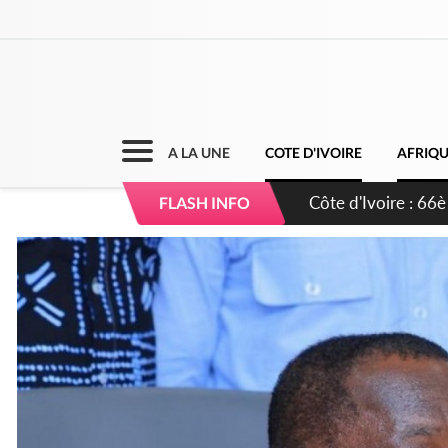
A LA UNE
COTE D'IVOIRE
AFRIQ
Côte d'Ivoire : À A
FLASH INFO
développement de