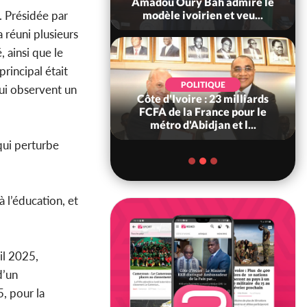
ndance, Alassane
Amadou Oury Bah admire le
. Présidée par
ara prome...
modèle ivoirien et veu...
 réuni plusieurs
 ainsi que le
rincipal était
POLITIQUE
POLITIQUE
qui observent un
re : Décrispation ?
Côte d'Ivoire : 23 milliards
ou Traoré ex
FCFA de la France pour le
 de Soro a recou...
métro d'Abidjan et l...
qui perturbe
 l’éducation, et
ril 2025,
d’un
, pour la