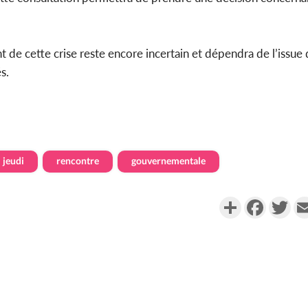
 de cette crise reste encore incertain et dépendra de l’issue 
s.
jeudi
rencontre
gouvernementale
Partager
Faceboo
Twi