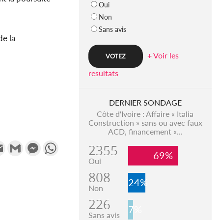
Oui
Non
Sans avis
de la
+ Voir les
resultats
DERNIER SONDAGE
Côte d'Ivoire : Affaire « Italia
Construction » sans ou avec faux
ACD, financement «...
k
tter
Email
Gmail
Messenger
WhatsApp
2355
69%
Oui
808
24%
Non
226
7%
Sans avis