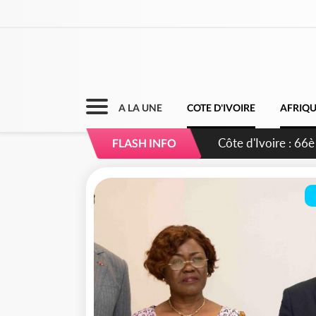
A LA UNE
COTE D'IVOIRE
AFRIQ
Côte d'Ivoire : À 
FLASH INFO
développement de