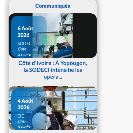
Communiqués
6 Août
2026
SODECI
Côte
d'Ivoire
Côte d'Ivoire : À Yopougon,
la SODECI intensifie les
opéra...
4 Août
2026
CIE
Côte
d'Ivoire