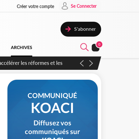
Se Connecter
Créer votre compte
S'abonner
0
ARCHIVES
n inspirer pour accélérer le
COMMUNIQUÉ
KOACI
Diffusez vos
communiqués sur