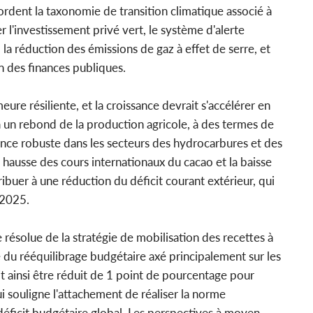
dent la taxonomie de transition climatique associé à
 l'investissement privé vert, le système d'alerte
 la réduction des émissions de gaz à effet de serre, et
on des finances publiques.
ure résiliente, et la croissance devrait s'accélérer en
à un rebond de la production agricole, à des termes de
ance robuste dans les secteurs des hydrocarbures et des
a hausse des cours internationaux du cacao et la baisse
ibuer à une réduction du déficit courant extérieur, qui
 2025.
 résolue de la stratégie de mobilisation des recettes à
 du rééquilibrage budgétaire axé principalement sur les
it ainsi être réduit de 1 point de pourcentage pour
ui souligne l'attachement de réaliser la norme
ficit budgétaire global. Les perspectives à moyen