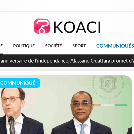
COMMUNIQUÉS
UE
POLITIQUE
SOCIÉTÉ
SPORT
Abidjan, Amadou Oury Bah admire le modèle ivoirien et veut s'e
 la Guinée
COMMUNIQUÉ