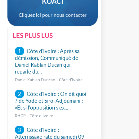
KOACI
Cliquez ici pour nous contacter
LES PLUS LUS
1
Côte d'Ivoire : Après sa
démission, Communiqué de
Daniel Kablan Ducan qui
reparle du...
Daniel Kablan Duncan Côte d'Ivoire
2
Côte d'Ivoire : On dit quoi
? de Yodé et Siro, Adjoumani :
sApp
«Et si l'opposition s'ex...
RHDP Côte d'Ivoire
3
Côte d'Ivoire :
Atterrissage raté du samedi 09