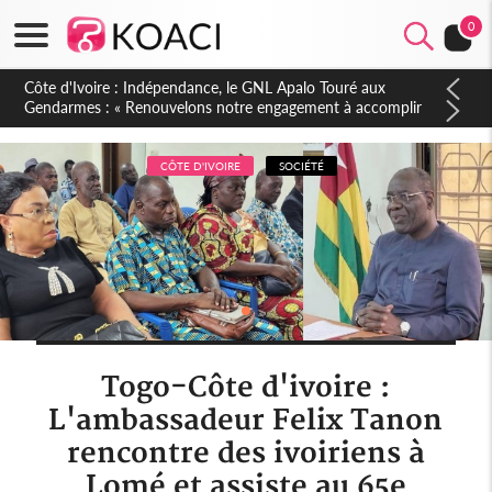
0
Sierra Leone : Un projet de réforme constitutionnelle en
gestation, points clés des amendements, un exclu d'avance
CÔTE D'IVOIRE
SOCIÉTÉ
Togo-Côte d'ivoire :
L'ambassadeur Felix Tanon
rencontre des ivoiriens à
Lomé et assiste au 65e