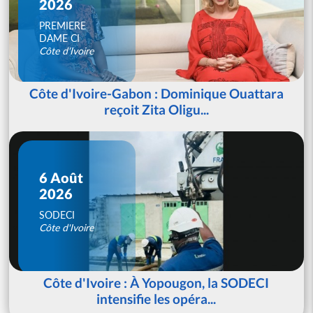
2026
PREMIERE
DAME CI
Côte d'Ivoire
Côte d'Ivoire-Gabon : Dominique Ouattara
reçoit Zita Oligu...
6 Août
2026
SODECI
Côte d'Ivoire
Côte d'Ivoire : À Yopougon, la SODECI
intensifie les opéra...