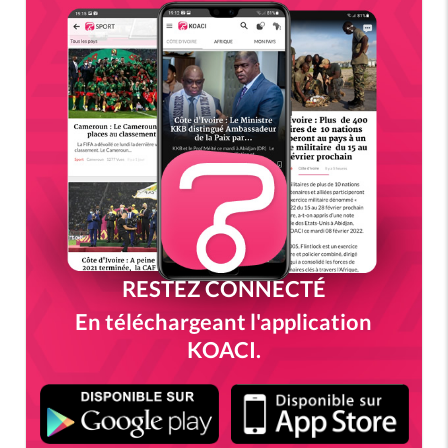
RESTEZ CONNECTÉ
En téléchargeant l'application
KOACI.