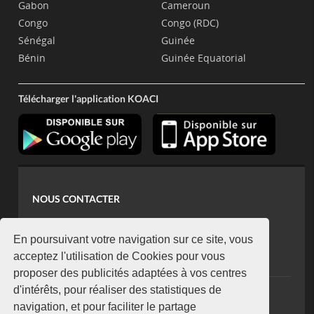
Gabon
Cameroun
Congo
Congo (RDC)
Sénégal
Guinée
Bénin
Guinée Equatorial
Télécharger l'application KOACI
NOUS CONTACTER
contact@koaci.com
koaci@yahoo.fr
En poursuivant votre navigation sur ce site, vous
+225 07 08 85 52 93
acceptez l'utilisation de Cookies pour vous
proposer des publicités adaptées à vos centres
d'intérêts, pour réaliser des statistiques de
NEWSLETTER
navigation, et pour faciliter le partage