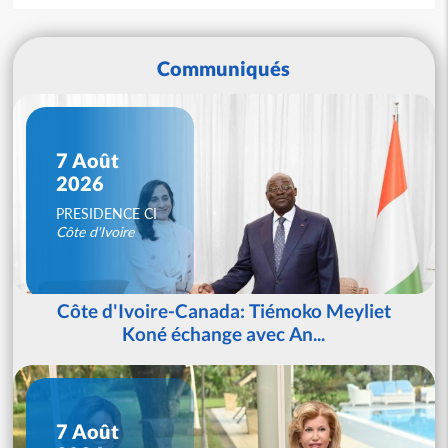
Communiqués
7 Août
2026
PRESIDENCE CI
Côte d'Ivoire
Côte d'Ivoire-Canada: Tiémoko Meyliet
Koné échange avec An...
7 Août