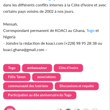
dans les différents conflits internes à la Côte d'Ivoire et avec
certains pays voisins de 2002 à nos jours.
Mensah,
Correspondant permanent de KOACI au Ghana,
Togo
et
Nigeria
- Joindre la rédaction de koaci.com (+228) 98 95 28 38 ou
koaci.ghana@gmail.com –
Togo
ambassadeur
Côte d’Ivoire
Félix Tanon
associations
communauté des Ivoiriens
Discussions et requête
Participation au 65e anniversaire du Togo
Partager
Facebook
Twitter
Email
Gmail