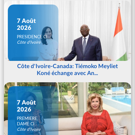
7 Août
2026
PRESIDENCE CI
Côte d'Ivoire
Côte d'Ivoire-Canada: Tiémoko Meyliet
Koné échange avec An...
7 Août
2026
PREMIERE
DAME CI
Côte d'Ivoire