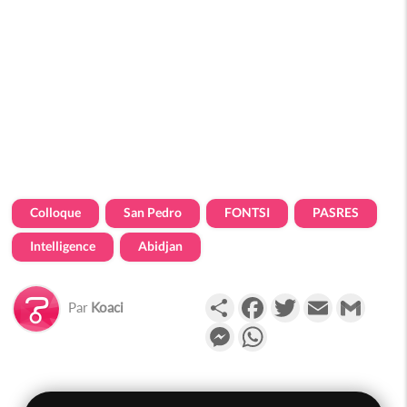
Colloque
San Pedro
FONTSI
PASRES
Intelligence
Abidjan
Partager
Facebook
Twitter
Email
Gmail
Par
Koaci
Messenger
WhatsApp