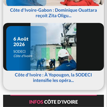
Côte d'Ivoire-Gabon : Dominique Ouattara
reçoit Zita Oligu...
6 Août
2026
SODECI
Côte d'Ivoire
Côte d'Ivoire : À Yopougon, la SODECI
intensifie les opéra...
INFOS
CÔTE D'IVOIRE