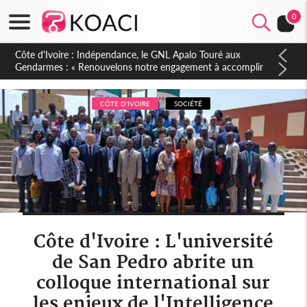
0
Sierra Leone : Un projet de réforme constitutionnelle en
gestation, points clés des amendements, un exclu d'avance
CÔTE D'IVOIRE
SOCIÉTÉ
Côte d'Ivoire : L'université
de San Pedro abrite un
colloque international sur
les enjeux de l'Intelligence