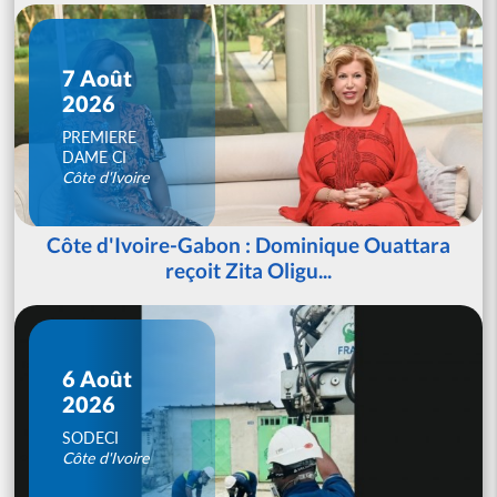
7 Août
2026
PREMIERE
DAME CI
Côte d'Ivoire
Côte d'Ivoire-Gabon : Dominique Ouattara
reçoit Zita Oligu...
6 Août
2026
SODECI
Côte d'Ivoire