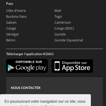
Pays
Côte d'Ivoire
Mali
Burkina Faso
Togo
Gabon
Cameroun
Congo
Congo (RDC)
Sénégal
Guinée
Bénin
Guinée Equatorial
Télécharger l'application KOACI
NOUS CONTACTER
contact@koaci.com
koaci@yahoo.fr
En poursuivant votre navigation sur ce site, vous