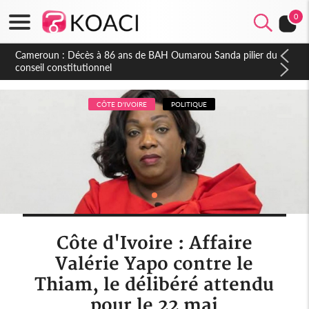
0
Côte d'Ivoire : Indépendance, plusieurs véhicules mis en
fourrière pour conduite en sens inverse
CÔTE D'IVOIRE
POLITIQUE
Côte d'Ivoire : Affaire
Valérie Yapo contre le
Thiam, le délibéré attendu
pour le 22 mai