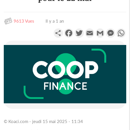
9613 Vues
Il y a 1 an
Partager
Facebook
Twitter
Email
Gmail
Messen
W
© Koaci.com - jeudi 15 mai 2025 - 11:34