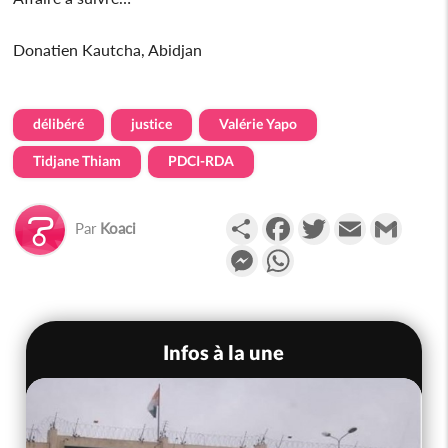
Donatien Kautcha, Abidjan
délibéré
justice
Valérie Yapo
Tidjane Thiam
PDCI-RDA
Partager
Facebook
Twitter
Email
Gmail
Par
Koaci
Messenger
WhatsApp
Infos à la une